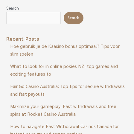
Search
Search
Recent Posts
Hoe gebruik je de Kaasino bonus optimaal? Tips voor
slim spelen
What to look for in online pokies NZ: top games and
exciting features to
Fair Go Casino Australia: Top tips for secure withdrawals
and fast payouts
Maximize your gameplay: Fast withdrawals and free
spins at Rocket Casino Australia
How to navigate Fast Withdrawal Casinos Canada for
instant payouts and crypto options