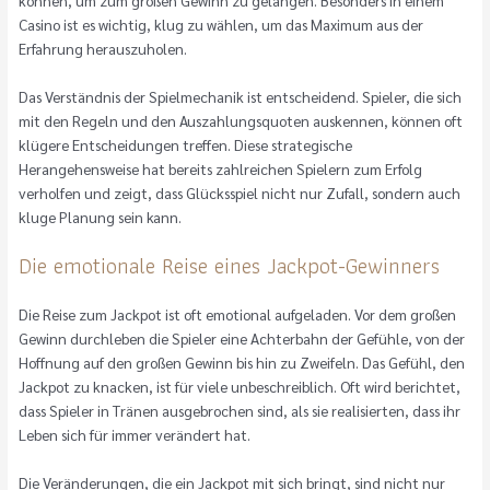
Casino ist es wichtig, klug zu wählen, um das Maximum aus der
Erfahrung herauszuholen.
Das Verständnis der Spielmechanik ist entscheidend. Spieler, die sich
mit den Regeln und den Auszahlungsquoten auskennen, können oft
klügere Entscheidungen treffen. Diese strategische
Herangehensweise hat bereits zahlreichen Spielern zum Erfolg
verholfen und zeigt, dass Glücksspiel nicht nur Zufall, sondern auch
kluge Planung sein kann.
Die emotionale Reise eines Jackpot-Gewinners
Die Reise zum Jackpot ist oft emotional aufgeladen. Vor dem großen
Gewinn durchleben die Spieler eine Achterbahn der Gefühle, von der
Hoffnung auf den großen Gewinn bis hin zu Zweifeln. Das Gefühl, den
Jackpot zu knacken, ist für viele unbeschreiblich. Oft wird berichtet,
dass Spieler in Tränen ausgebrochen sind, als sie realisierten, dass ihr
Leben sich für immer verändert hat.
Die Veränderungen, die ein Jackpot mit sich bringt, sind nicht nur