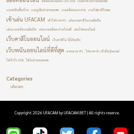
สล็อตได้เงินจริง เว็บ UFA
เกมคาสิโนถ่ายทอดสด
เกมพนันพื้นบ้าน
เกมรูเล็ตถ่ายทอดสด
เกมสล็อตแตกง่าย
เกมไพ่คาสิโนสด
เข้าเล่น UFACAM
เค้าไพ่บาคาร่า
เล่นเกมคาสิโนบนมือถือ
เล่นเกมพนันบนมือถือ
เล่นเกมสล็อต ค่ายไหนดี
เล่นไพ่ออนไลน์
เว็บคาสิโนออนไลน์
เว็บคาสิโน ได้เงินจริง
เว็บพนันออนไลน์ที่ดีที่สุด
แทงมวย R1
ไพ่บาคาร่า เจ้ามือหุ่นยนต์
ไพ่วัววัว UFA
ไฮโลถ่ายทอดสด
Categories
ufacam
Copyright 2026 UFACAM by UFACAM.BET | All rights reserve.