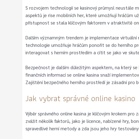
S rozvojem technologií se kasinový průmysl neustále 
aspektů je rise mobilních her, které umožňují hráčům už
přístupnost se stala klíčovým faktorem v atraktivitě onl
Dalším významným trendem je implementace virtuální rea
technologie umožňuje hráčům ponořit se do herního pros
interagovat s herním prostředím a cítit se jako ve sku
Bezpečnost je dalším důležitým aspektem, na který se 
finančních informací se online kasina snaží implementov
Zajištění bezpečného herního prostředí je zásadní pro b
Jak vybrat správné online kasino
Výběr správného online kasina je klíčovým krokem pro zaj
zvážit několik faktorů, jako je licence, nabízené hry, bo
spravedlivé herní metody a zda jsou jeho hry testovány