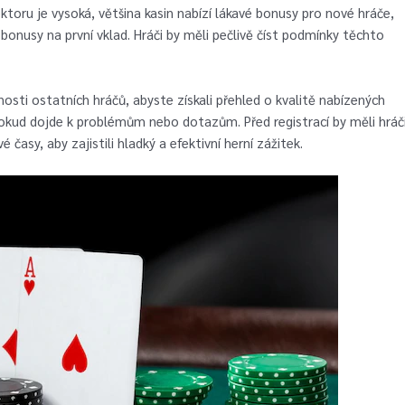
oru je vysoká, většina kasin nabízí lákavé bonusy pro nové hráče,
nusy na první vklad. Hráči by měli pečlivě číst podmínky těchto
sti ostatních hráčů, abyste získali přehled o kvalitě nabízených
pokud dojde k problémům nebo dotazům. Před registrací by měli hráč
asy, aby zajistili hladký a efektivní herní zážitek.