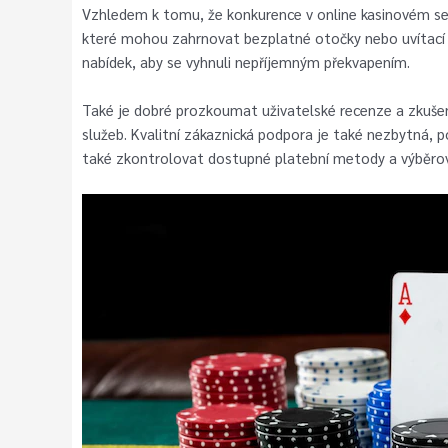
Vzhledem k tomu, že konkurence v online kasinovém sekt
které mohou zahrnovat bezplatné otočky nebo uvítací bo
nabídek, aby se vyhnuli nepříjemným překvapením.
Také je dobré prozkoumat uživatelské recenze a zkušeno
služeb. Kvalitní zákaznická podpora je také nezbytná, 
také zkontrolovat dostupné platební metody a výběrové č