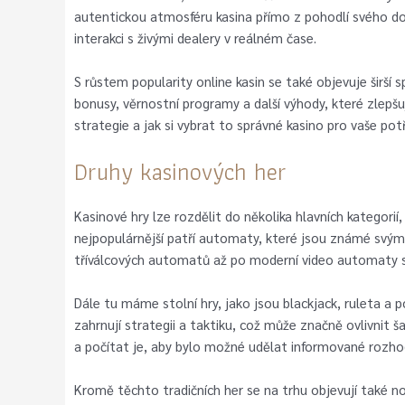
autentickou atmosféru kasina přímo z pohodlí svého do
interakci s živými dealery v reálném čase.
S růstem popularity online kasin se také objevuje širší 
bonusy, věrnostní programy a další výhody, které zlepšu
strategie a jak si vybrat to správné kasino pro vaše pot
Druhy kasinových her
Kasinové hry lze rozdělit do několika hlavních kategorií,
nejpopulárnější patří automaty, které jsou známé svý
tříválcových automatů až po moderní video automaty s 
Dále tu máme stolní hry, jako jsou blackjack, ruleta a p
zahrnují strategii a taktiku, což může značně ovlivnit š
a počítat je, aby bylo možné udělat informované rozhod
Kromě těchto tradičních her se na trhu objevují také nov