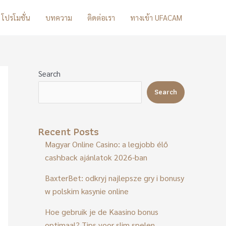
โปรโมชั่น
บทความ
ติดต่อเรา
ทางเข้า UFACAM
Search
Search
Recent Posts
Magyar Online Casino: a legjobb élő
cashback ajánlatok 2026-ban
BaxterBet: odkryj najlepsze gry i bonusy
w polskim kasynie online
Hoe gebruik je de Kaasino bonus
optimaal? Tips voor slim spelen