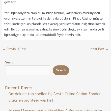
göstərir.
Yerli iqtisadiyyata olan bu müsbət təsirlər, kazinoların məsuliyyətli
oyun siyasətlərinin tətbiqi ilə daha da güclənir. Pinco Casino, müştəri
təhlükəsizliyini ön planda saxlayaraq, yerli icmaların inkişafına kömək
edir. Bu cür yanaşmalar, yalnız kazino üçün deyil, eyni zamanda yerli
iqtisadiyyat üçün də uzunmüddətli fayda təmin edir.
←
Previous Post
Next Post
→
Search
Search
Recent Posts
Ontdek de top spellen bij Beste Online Casino Zonder
Cruks en profiteer van het
Money Management in Gambling A Beginner's Guide by