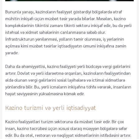
Bununla yanaşı, kazinoların fəaliyyət göstərdiyi bölgələrdə ətraf
mühitin inkişafı üçün müsbət təsir yarada bilərlər. Məsələn, kazino
komplekslərinin tikintisi zamanı tikinti sektoru inkişaf edir, bu da yerli
istehsal və xidmət sahələrinin canlanmasına səbəb olur.
İnfrastrukturun yenilənməsi, yolların təmir olunması, iş yerlərinin
açılması kimi müsbət təsirlər iqtisadiyyatın ümumi inkişafına zəmin
yaradır.
Daha da əhəmiyyətlisi, kazino fəaliyyəti yerli büdcəyə vergi gəlirlərini
artırır. Dövlət və yerli idarəetmə orqanları, kazinoların fəaliyyətindən
əldə olunan vergi gəlirlərini sosial layihələrə və ictimai xidmətlərə
yönləndirə bilir. Bu, yerli icmaların inkişafına töhfə verərək, insanların
həyat səviyyəsinin yüksəlməsinə kömək edir.
Kazino turizmi və yerli iqtisadiyyat
Kazino fəaliyyətləri turizm sektoruna da müsbət təsir edir. Bir çox
insan, kazino təcrübəsi üçün xüsusi olaraq müəyyən bölgələrə səfər
edir. Bu da otel, restoran və nəqliyyat xidmətlərinin istifadəsini artırır.