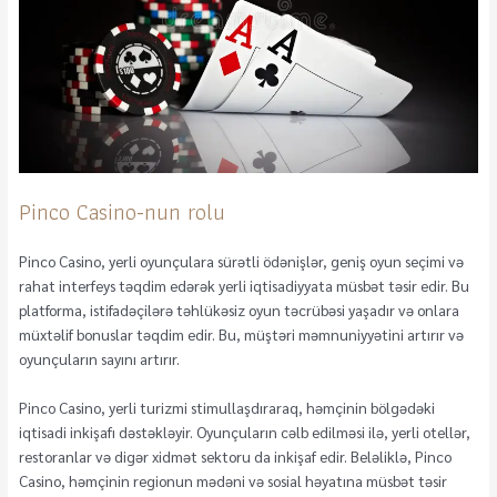
Pinco Casino-nun rolu
Pinco Casino, yerli oyunçulara sürətli ödənişlər, geniş oyun seçimi və
rahat interfeys təqdim edərək yerli iqtisadiyyata müsbət təsir edir. Bu
platforma, istifadəçilərə təhlükəsiz oyun təcrübəsi yaşadır və onlara
müxtəlif bonuslar təqdim edir. Bu, müştəri məmnuniyyətini artırır və
oyunçuların sayını artırır.
Pinco Casino, yerli turizmi stimullaşdıraraq, həmçinin bölgədəki
iqtisadi inkişafı dəstəkləyir. Oyunçuların cəlb edilməsi ilə, yerli otellər,
restoranlar və digər xidmət sektoru da inkişaf edir. Beləliklə, Pinco
Casino, həmçinin regionun mədəni və sosial həyatına müsbət təsir