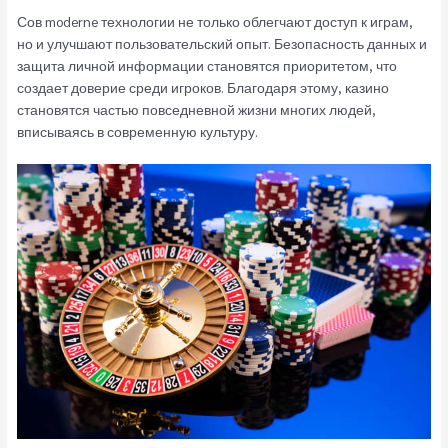
Сов moderne технологии не только облегчают доступ к играм,
но и улучшают пользовательский опыт. Безопасность данных и
защита личной информации становятся приоритетом, что
создает доверие среди игроков. Благодаря этому, казино
становятся частью повседневной жизни многих людей,
вписываясь в современную культуру.