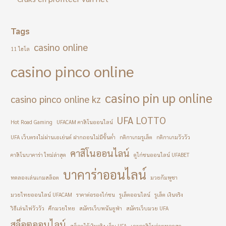
Tags
casino online
11 ไฮโล
casino pinco online
casino pin up online
casino pinco online kz
UFA LOTTO
Hot Road Gaming
UFACAM คาสิโนออนไลน์
UFA เว็บตรงไม่ผ่านเอเย่นต์ ฝากถอนไม่มีขั้นต่ำ
กติกาเกมรูเล็ต
กติกาเกมวัววัว
คาสิโนออนไลน์
คาสิโนบาคาร่า ใหม่ล่าสุด
ดูไก่ชนออนไลน์ UFABET
บาคาร่าออนไลน์
ทดลองเล่นเกมสล็อต
มวยกัมพูชา
มวยไทยออนไลน์ UFACAM
ราคาต่อรองไก่ชน
รูเล็ตออนไลน์
รูเล็ต เงินจริง
วิธีเล่นไพ่วัววัว
ศึกมวยไทย
สมัครเว็บพนันยูฟ่า
สมัครเว็บมวย UFA
สล็อตออนไลน์
สล็อตได้เงินจริง เว็บ UFA
เกมคาสิโนถ่ายทอดสด