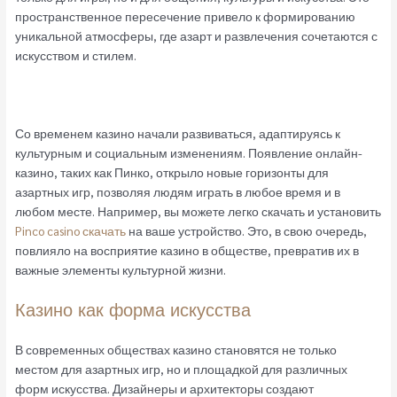
пространственное пересечение привело к формированию
уникальной атмосферы, где азарт и развлечения сочетаются с
искусством и стилем.
Со временем казино начали развиваться, адаптируясь к
культурным и социальным изменениям. Появление онлайн-
казино, таких как Пинко, открыло новые горизонты для
азартных игр, позволяя людям играть в любое время и в
любом месте. Например, вы можете легко скачать и установить
Pinco casino скачать
на ваше устройство. Это, в свою очередь,
повлияло на восприятие казино в обществе, превратив их в
важные элементы культурной жизни.
Казино как форма искусства
В современных обществах казино становятся не только
местом для азартных игр, но и площадкой для различных
форм искусства. Дизайнеры и архитекторы создают