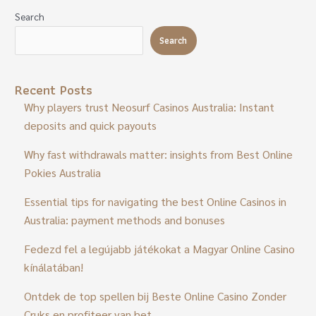
Search
Search
Recent Posts
Why players trust Neosurf Casinos Australia: Instant
deposits and quick payouts
Why fast withdrawals matter: insights from Best Online
Pokies Australia
Essential tips for navigating the best Online Casinos in
Australia: payment methods and bonuses
Fedezd fel a legújabb játékokat a Magyar Online Casino
kínálatában!
Ontdek de top spellen bij Beste Online Casino Zonder
Cruks en profiteer van het