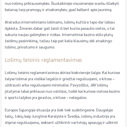
nuo lošimų priklausomybės. Šiuolaikinėje visuomenėje svarbu išlaikyti
balansą tarp pramogų ir atsakomybės, ypač kalbant apie jaunimą.
Atsiradus internetiniams lošimams, lošimų kultūra tapo dar labiau
išplėsta. Žmonės dabar gali žaisti iš bet kurios pasaulio vietos, o tai
sukuria naujas galimybes ir rizikas. Internetiniai kazino siūlo platų
žaidimų pasirinkimą, tačiau taip pat kelia klausimų dėl atsakingo
lošimo, privatumo ir saugumo.
Lošimų teisinis reglamentavimas
Lošimų teisinis reglamentavimas skiriasi kiekvienoje šalyje. Kai kuriose
šalyse lošimai yra visiškai legalūs ir griežtai reguliuojami, o kitose –
uždrausti arba reguliuojami minimaliai. Pavyzdžiui, JAV lošimų
įstatymai labai priklauso nuo valstijos, todėl kai kuriose vietose kazino
ir sporto lažybos yra įprastos, o kitose – nelegalios.
Europos Sąjungoje situacija yra šiek tiek sudėtingesnė. Daugelyje
šalių, tokių kaip Jungtinė Karalystė ir Švedija, lošimų industrija yra
stipriai reguliuojama, siekiant užtikrinti vartotojų apsaugą ir užkirsti