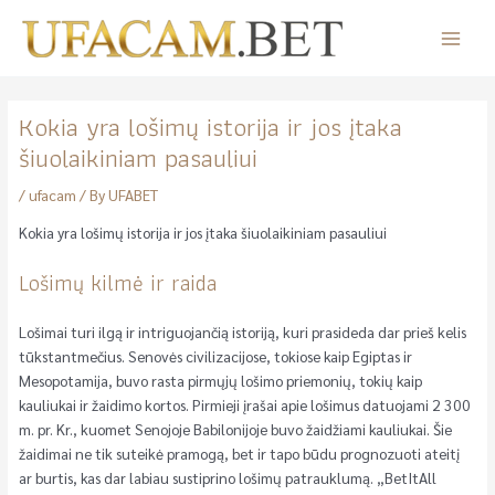
Skip
to
Main
content
Menu
Kokia yra lošimų istorija ir jos įtaka
šiuolaikiniam pasauliui
/
ufacam
/ By
UFABET
Kokia yra lošimų istorija ir jos įtaka šiuolaikiniam pasauliui
Lošimų kilmė ir raida
Lošimai turi ilgą ir intriguojančią istoriją, kuri prasideda dar prieš kelis
tūkstantmečius. Senovės civilizacijose, tokiose kaip Egiptas ir
Mesopotamija, buvo rasta pirmųjų lošimo priemonių, tokių kaip
kauliukai ir žaidimo kortos. Pirmieji įrašai apie lošimus datuojami 2 300
m. pr. Kr., kuomet Senojoje Babilonijoje buvo žaidžiami kauliukai. Šie
žaidimai ne tik suteikė pramogą, bet ir tapo būdu prognozuoti ateitį
ar burtis, kas dar labiau sustiprino lošimų patrauklumą. „BetItAll