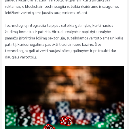
reklamas, o blockchain technologija suteikia skaidrumo ir saugumo,
leidžiant vartotojams jaustis saugesniems lošiant.
Technologijų integracija taip pat suteikia galimybių kurti naujus
žaidimų formatus ir patirtis. Virtuali realybė ir papildyta realybė
pamažu įsitvirtina lošimų sektoriuje, suteikdamos vartotojams unikalią
patirtį, kurios negalima pasiekti tradiciniuose kazino. Šios
technologijos gali atverti naujas lošimų galimybes ir pritraukti dar
daugiau vartotojų.