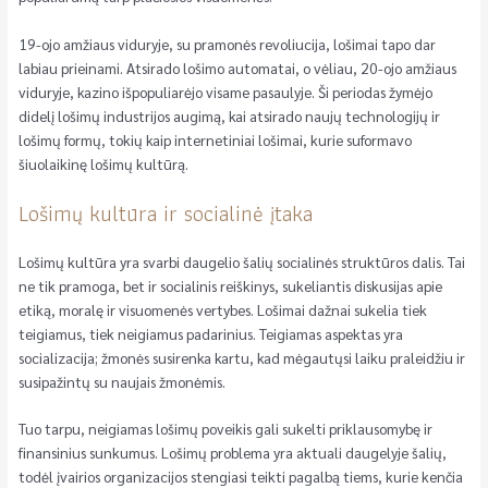
19-ojo amžiaus viduryje, su pramonės revoliucija, lošimai tapo dar
labiau prieinami. Atsirado lošimo automatai, o vėliau, 20-ojo amžiaus
viduryje, kazino išpopuliarėjo visame pasaulyje. Ši periodas žymėjo
didelį lošimų industrijos augimą, kai atsirado naujų technologijų ir
lošimų formų, tokių kaip internetiniai lošimai, kurie suformavo
šiuolaikinę lošimų kultūrą.
Lošimų kultūra ir socialinė įtaka
Lošimų kultūra yra svarbi daugelio šalių socialinės struktūros dalis. Tai
ne tik pramoga, bet ir socialinis reiškinys, sukeliantis diskusijas apie
etiką, moralę ir visuomenės vertybes. Lošimai dažnai sukelia tiek
teigiamus, tiek neigiamus padarinius. Teigiamas aspektas yra
socializacija; žmonės susirenka kartu, kad mėgautųsi laiku praleidžiu ir
susipažintų su naujais žmonėmis.
Tuo tarpu, neigiamas lošimų poveikis gali sukelti priklausomybę ir
finansinius sunkumus. Lošimų problema yra aktuali daugelyje šalių,
todėl įvairios organizacijos stengiasi teikti pagalbą tiems, kurie kenčia