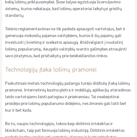
kelią lošimų priklausomybei. Šiose šalyse egzistuoja licencijavimo
sistemų, kurios reikalauja, kad lošimų operatoriai laikytųsi griežtų
standartų.
Teisinis reglamentavimas ne tik padeda apsaugoti vartotojus, bet ir
generuoja mokesčių pajamas valstybėms, kurios iš šių pajamų gali
investuoti į švietimą ir sveikatos apsaugą. Atsižvelgiant į nuolatinį
lošimų populiarumą, daugelis valstybių svarsto galimybes atnaujinti
savo įstatymus, kad prisitaikytų prie besikeičiančios rinkos.
Technologijų įtaka lošimų pramonei
Paskutiniais metais technologijų pažanga turėjo didžiulę įtaką lošimų
pramonei. Internetinių kazino plėtra ir mobiliųjų aplikacijų atsiradimas
leido vartotojams žaisti patogiau ir prieinamiau. Tai neabejotinai
prisidėjo prie lošimų populiarumo didėjimo, nes žmonės gali lošti bet
kur ir bet kada.
Be to, naujos technologijos, tokios kaip dirbtinis intelektas ir
blockchain, taip pat formuoja lošimų industriją. Dirbtinis intelektas
padeda kazino analizuoti vartotojų elgseną ir kurti pritaikytas