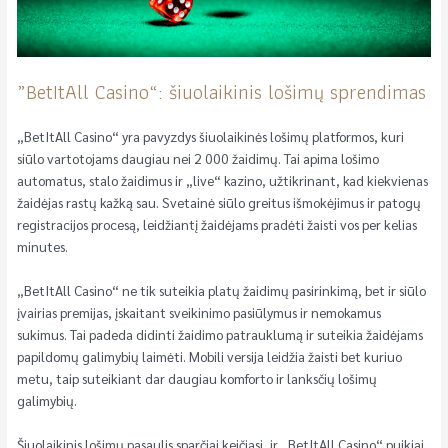
„BetItAll Casino“: šiuolaikinis lošimų sprendimas
„BetItAll Casino“ yra pavyzdys šiuolaikinės lošimų platformos, kuri
siūlo vartotojams daugiau nei 2 000 žaidimų. Tai apima lošimo
automatus, stalo žaidimus ir „live“ kazino, užtikrinant, kad kiekvienas
žaidėjas rastų kažką sau. Svetainė siūlo greitus išmokėjimus ir patogų
registracijos procesą, leidžiantį žaidėjams pradėti žaisti vos per kelias
minutes.
„BetItAll Casino“ ne tik suteikia platų žaidimų pasirinkimą, bet ir siūlo
įvairias premijas, įskaitant sveikinimo pasiūlymus ir nemokamus
sukimus. Tai padeda didinti žaidimo patrauklumą ir suteikia žaidėjams
papildomų galimybių laimėti. Mobili versija leidžia žaisti bet kuriuo
metu, taip suteikiant dar daugiau komforto ir lanksčių lošimų
galimybių.
Šiuolaikinis lošimų pasaulis sparčiai keičiasi, ir „BetItAll Casino“ puikiai