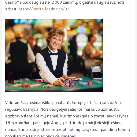
Casino“ siūlo daugiau nei 2 000 žaidimų, o galite daugiau sužinoti
adresu
https://betitallcasino.co/lt/
.
Viduramžiais lošimai išliko populiarūs Europoje, tačiau juos dažnai
reguliavo bažnyčia. Nors daugelyje šalių lošimai buvo uždrausti,
egzistavo slapti lošimų namai, kur žmonės galėjo statyti savo lažybas.
18-ojo amžiaus pabaigoje Anglijoje atsirado pirmieji viešieji lošimų
namai, kurie padėjo standartizuoti lošimų taisykles ir padidinti lošimų
populiarumą tarp plačiosios visuomenės.