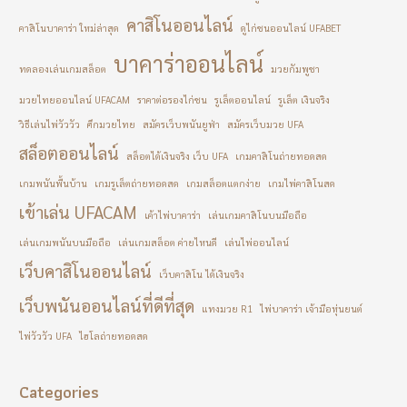
คาสิโนออนไลน์
คาสิโนบาคาร่า ใหม่ล่าสุด
ดูไก่ชนออนไลน์ UFABET
บาคาร่าออนไลน์
ทดลองเล่นเกมสล็อต
มวยกัมพูชา
มวยไทยออนไลน์ UFACAM
ราคาต่อรองไก่ชน
รูเล็ตออนไลน์
รูเล็ต เงินจริง
วิธีเล่นไพ่วัววัว
ศึกมวยไทย
สมัครเว็บพนันยูฟ่า
สมัครเว็บมวย UFA
สล็อตออนไลน์
สล็อตได้เงินจริง เว็บ UFA
เกมคาสิโนถ่ายทอดสด
เกมพนันพื้นบ้าน
เกมรูเล็ตถ่ายทอดสด
เกมสล็อตแตกง่าย
เกมไพ่คาสิโนสด
เข้าเล่น UFACAM
เค้าไพ่บาคาร่า
เล่นเกมคาสิโนบนมือถือ
เล่นเกมพนันบนมือถือ
เล่นเกมสล็อต ค่ายไหนดี
เล่นไพ่ออนไลน์
เว็บคาสิโนออนไลน์
เว็บคาสิโน ได้เงินจริง
เว็บพนันออนไลน์ที่ดีที่สุด
แทงมวย R1
ไพ่บาคาร่า เจ้ามือหุ่นยนต์
ไพ่วัววัว UFA
ไฮโลถ่ายทอดสด
Categories