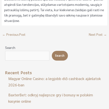
atspindi šias tendencijas, siūlydamas vartotojams modernią, saugią ir
patrauklią lošimų patirtį. Tai vieta, kur kiekvienas žaidėjas gali rasti ne
tik pramogą, bet ir galimybę išbandyti savo sėkmę naujose ir įdomiose
situacijose.
←
Previous Post
Next Post
→
Search
Search
Recent Posts
Magyar Online Casino: a legjobb élő cashback ajánlatok
2026-ban
BaxterBet: odkryj najlepsze gry i bonusy w polskim
kasynie online