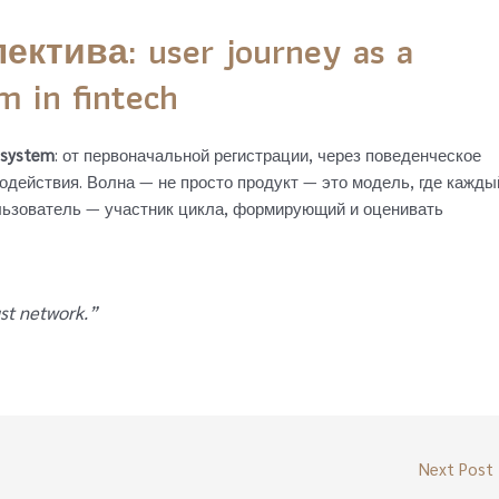
тива: user journey as a
m in fintech
osystem
: от первоначальной регистрации, через поведенческое
одействия. Волна — не просто продукт — это модель, где кажды
льзователь — участник цикла, формирующий и оценивать
ust network.”
Next Post