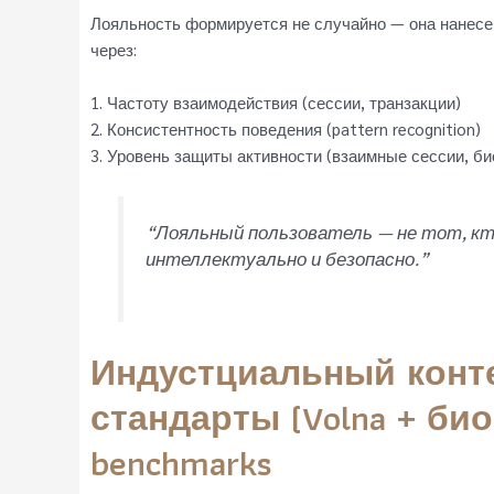
Лояльность формируется не случайно — она нанесе
через:
Частоту взаимодействия (сессии, транзакции)
Консистентность поведения (pattern recognition)
Уровень защиты активности (взаимные сессии, б
“Лояльный пользователь — не тот, к
интеллектуально и безопасно.”
Индустциальный конт
стандарты (Volna + био
benchmarks