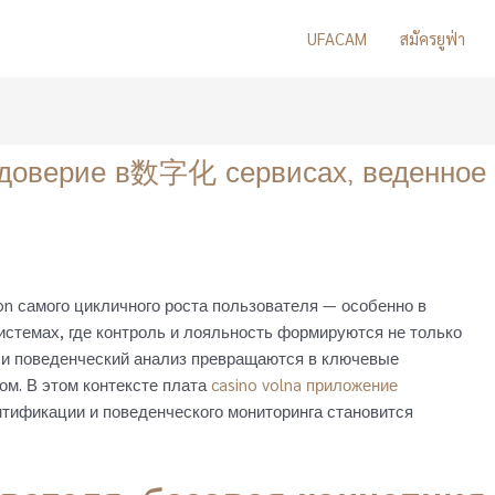
UFACAM
สมัครยูฟ่า
: доверие в数字化 сервисах, веденное
n самого цикличного роста пользователя — особенно в
стемах, где контроль и лояльность формируются не только
я и поведенческий анализ превращаются в ключевые
ом. В этом контексте плата
casino volna приложение
нтификации и поведенческого мониторинга становится