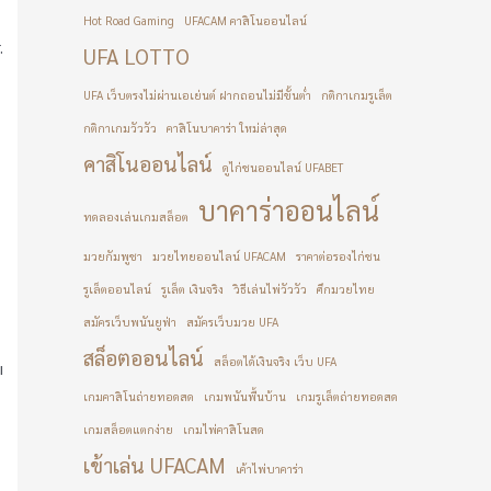
Hot Road Gaming
UFACAM คาสิโนออนไลน์
.
UFA LOTTO
UFA เว็บตรงไม่ผ่านเอเย่นต์ ฝากถอนไม่มีขั้นต่ำ
กติกาเกมรูเล็ต
กติกาเกมวัววัว
คาสิโนบาคาร่า ใหม่ล่าสุด
คาสิโนออนไลน์
ดูไก่ชนออนไลน์ UFABET
บาคาร่าออนไลน์
ทดลองเล่นเกมสล็อต
มวยกัมพูชา
มวยไทยออนไลน์ UFACAM
ราคาต่อรองไก่ชน
รูเล็ตออนไลน์
รูเล็ต เงินจริง
วิธีเล่นไพ่วัววัว
ศึกมวยไทย
สมัครเว็บพนันยูฟ่า
สมัครเว็บมวย UFA
สล็อตออนไลน์
สล็อตได้เงินจริง เว็บ UFA
ı
เกมคาสิโนถ่ายทอดสด
เกมพนันพื้นบ้าน
เกมรูเล็ตถ่ายทอดสด
เกมสล็อตแตกง่าย
เกมไพ่คาสิโนสด
เข้าเล่น UFACAM
เค้าไพ่บาคาร่า