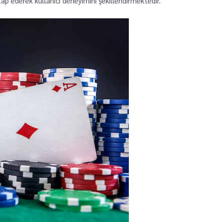
ap ederek kullanıcı deneyimini şekillendirmektedir.