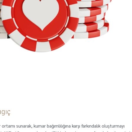
ngıç
 ortamı sunarak, kumar bağımlılığına karşı farkındalık oluşturmayı