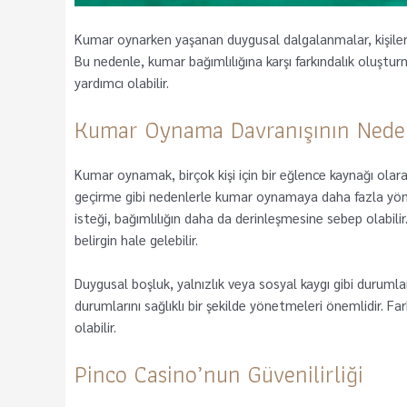
Kumar oynarken yaşanan duygusal dalgalanmalar, kişilerin
Bu nedenle, kumar bağımlılığına karşı farkındalık oluştu
yardımcı olabilir.
Kumar Oynama Davranışının Neden
Kumar oynamak, birçok kişi için bir eğlence kaynağı olar
geçirme gibi nedenlerle kumar oynamaya daha fazla yöne
isteği, bağımlılığın daha da derinleşmesine sebep olabili
belirgin hale gelebilir.
Duygusal boşluk, yalnızlık veya sosyal kaygı gibi durumlar
durumlarını sağlıklı bir şekilde yönetmeleri önemlidir. 
olabilir.
Pinco Casino’nun Güvenilirliği