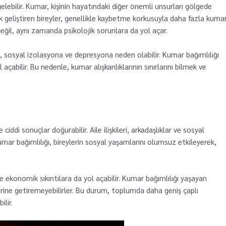
 gelebilir. Kumar, kişinin hayatındaki diğer önemli unsurları gölgede
ılık geliştiren bireyler, genellikle kaybetme korkusuyla daha fazla kuma
eğil, aynı zamanda psikolojik sorunlara da yol açar.
ak, sosyal izolasyona ve depresyona neden olabilir. Kumar bağımlılığı
 açabilir. Bu nedenle, kumar alışkanlıklarının sınırlarını bilmek ve
ciddi sonuçlar doğurabilir. Aile ilişkileri, arkadaşlıklar ve sosyal
umar bağımlılığı, bireylerin sosyal yaşamlarını olumsuz etkileyerek,
e ekonomik sıkıntılara da yol açabilir. Kumar bağımlılığı yaşayan
 yerine getiremeyebilirler. Bu durum, toplumda daha geniş çaplı
lir.