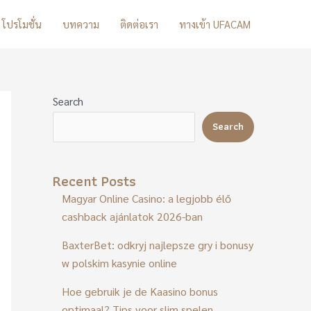
โปรโมชั่น
บทความ
ติดต่อเรา
ทางเข้า UFACAM
Search
Search
Recent Posts
Magyar Online Casino: a legjobb élő
cashback ajánlatok 2026-ban
BaxterBet: odkryj najlepsze gry i bonusy
w polskim kasynie online
Hoe gebruik je de Kaasino bonus
optimaal? Tips voor slim spelen