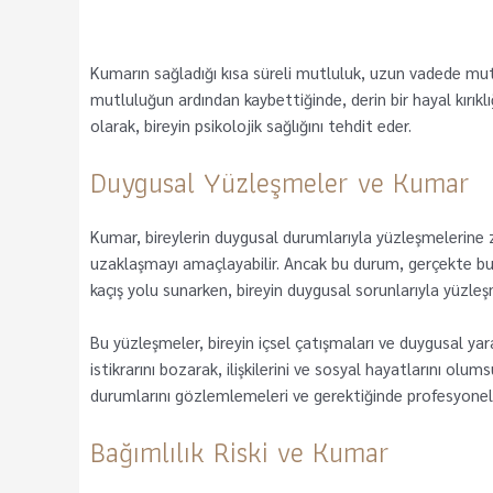
Kumarın sağladığı kısa süreli mutluluk, uzun vadede muts
mutluluğun ardından kaybettiğinde, derin bir hayal kırıkl
olarak, bireyin psikolojik sağlığını tehdit eder.
Duygusal Yüzleşmeler ve Kumar
Kumar, bireylerin duygusal durumlarıyla yüzleşmelerine z
uzaklaşmayı amaçlayabilir. Ancak bu durum, gerçekte bu s
kaçış yolu sunarken, bireyin duygusal sorunlarıyla yüzleşm
Bu yüzleşmeler, bireyin içsel çatışmaları ve duygusal yaral
istikrarını bozarak, ilişkilerini ve sosyal hayatlarını ol
durumlarını gözlemlemeleri ve gerektiğinde profesyonel 
Bağımlılık Riski ve Kumar