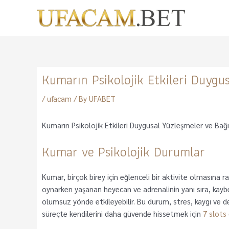
Skip
to
content
Kumarın Psikolojik Etkileri Duygus
/
ufacam
/ By
UFABET
Kumarın Psikolojik Etkileri Duygusal Yüzleşmeler ve Bağım
Kumar ve Psikolojik Durumlar
Kumar, birçok birey için eğlenceli bir aktivite olmasına 
oynarken yaşanan heyecan ve adrenalinin yanı sıra, kaybe
olumsuz yönde etkileyebilir. Bu durum, stres, kaygı ve depr
süreçte kendilerini daha güvende hissetmek için
7 slots