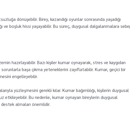
uzluğa dönüşebilir. Birey, kazandığı oyunlar sonrasında yaşadığı
ığı ve boşluk hissi yaşayabilir. Bu süreç, duygusal dalgalanmalara sebe
emin hazırlayabilir. Bazı kişiler kumar oynayarak, stres ve kaygıdan
orunlarla başa çıkma yeteneklerini zayıflatabilir. Kumar, geçici bir
esini engelleyebilir.
arıyla yüzleşmesini gerekli kılar. Kumar bağımlılığı, kişilerin duygusal
umsuz etkileyebilir. Bu nedenle, kumar oynayan bireylerin duygusal
destek almaları önemlidir.