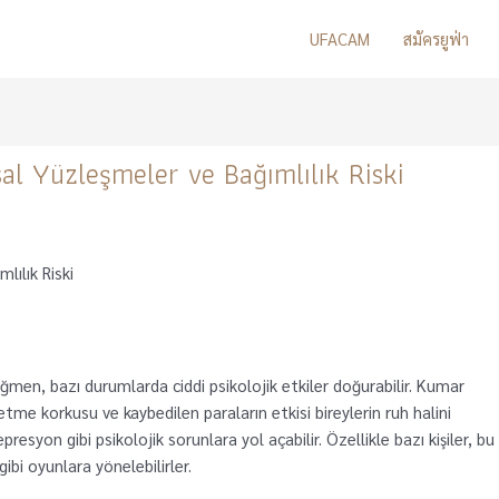
UFACAM
สมัครยูฟ่า
al Yüzleşmeler ve Bağımlılık Riski
lılık Riski
rağmen, bazı durumlarda ciddi psikolojik etkiler doğurabilir. Kumar
tme korkusu ve kaybedilen paraların etkisi bireylerin ruh halini
esyon gibi psikolojik sorunlara yol açabilir. Özellikle bazı kişiler, bu
gibi oyunlara yönelebilirler.