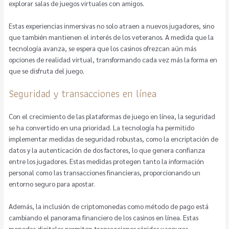
explorar salas de juegos virtuales con amigos.
Estas experiencias inmersivas no solo atraen a nuevos jugadores, sino
que también mantienen el interés de los veteranos. A medida que la
tecnología avanza, se espera que los casinos ofrezcan aún más
opciones de realidad virtual, transformando cada vez más la forma en
que se disfruta del juego.
Seguridad y transacciones en línea
Con el crecimiento de las plataformas de juego en línea, la seguridad
se ha convertido en una prioridad. La tecnología ha permitido
implementar medidas de seguridad robustas, como la encriptación de
datos y la autenticación de dos factores, lo que genera confianza
entre los jugadores. Estas medidas protegen tanto la información
personal como las transacciones financieras, proporcionando un
entorno seguro para apostar.
Además, la inclusión de criptomonedas como método de pago está
cambiando el panorama financiero de los casinos en línea. Estas
monedas digitales permiten transacciones rápidas y seguras,