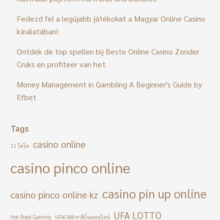
Fedezd fel a legújabb játékokat a Magyar Online Casino
kínálatában!
Ontdek de top spellen bij Beste Online Casino Zonder
Cruks en profiteer van het
Money Management in Gambling A Beginner's Guide by
Efbet
Tags
casino online
11 ไฮโล
casino pinco online
casino pin up online
casino pinco online kz
UFA LOTTO
Hot Road Gaming
UFACAM คาสิโนออนไลน์