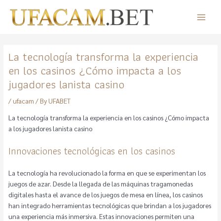
Skip
to
Main
content
Menu
La tecnología transforma la experiencia
en los casinos ¿Cómo impacta a los
jugadores lanista casino
/
ufacam
/ By
UFABET
La tecnología transforma la experiencia en los casinos ¿Cómo impacta
a los jugadores lanista casino
Innovaciones tecnológicas en los casinos
La tecnología ha revolucionado la forma en que se experimentan los
juegos de azar. Desde la llegada de las máquinas tragamonedas
digitales hasta el avance de los juegos de mesa en línea, los casinos
han integrado herramientas tecnológicas que brindan a los jugadores
una experiencia más inmersiva. Estas innovaciones permiten una