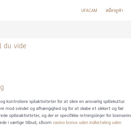
UFACAM
สมัครยูฟ่า
 du vide
ng
 kontrollere spilaktiviteter for at sikre en ansvarlig spillekultur.
re mod svindel og afhængighed og for at skabe et sikkert og fair
 spilleaktiviteter, og der er specifikke retningslinjer for licenserin
rede i særlige tilbud, såsom
casino bonus uden indbetaling uden