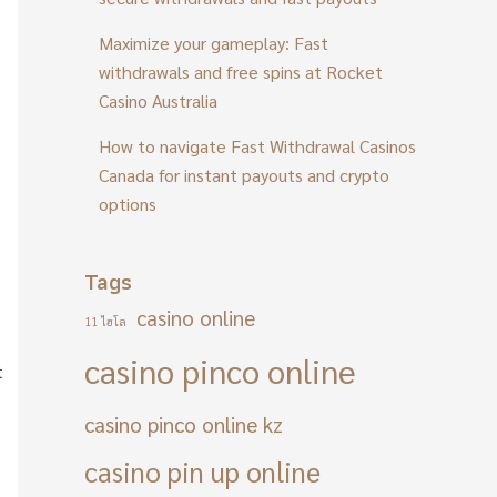
Maximize your gameplay: Fast
withdrawals and free spins at Rocket
Casino Australia
How to navigate Fast Withdrawal Casinos
Canada for instant payouts and crypto
options
Tags
casino online
11 ไฮโล
casino pinco online
t
casino pinco online kz
casino pin up online