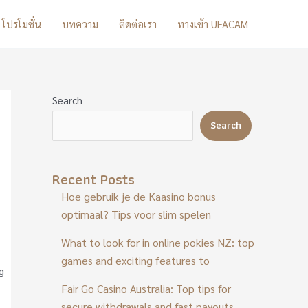
โปรโมชั่น
บทความ
ติดต่อเรา
ทางเข้า UFACAM
Search
Search
Recent Posts
Hoe gebruik je de Kaasino bonus
optimaal? Tips voor slim spelen
What to look for in online pokies NZ: top
games and exciting features to
g
Fair Go Casino Australia: Top tips for
secure withdrawals and fast payouts