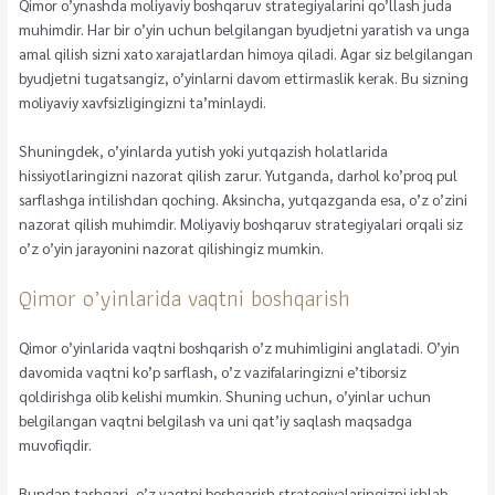
Qimor o’ynashda moliyaviy boshqaruv strategiyalarini qo’llash juda
muhimdir. Har bir o’yin uchun belgilangan byudjetni yaratish va unga
amal qilish sizni xato xarajatlardan himoya qiladi. Agar siz belgilangan
byudjetni tugatsangiz, o’yinlarni davom ettirmaslik kerak. Bu sizning
moliyaviy xavfsizligingizni ta’minlaydi.
Shuningdek, o’yinlarda yutish yoki yutqazish holatlarida
hissiyotlaringizni nazorat qilish zarur. Yutganda, darhol ko’proq pul
sarflashga intilishdan qoching. Aksincha, yutqazganda esa, o’z o’zini
nazorat qilish muhimdir. Moliyaviy boshqaruv strategiyalari orqali siz
o’z o’yin jarayonini nazorat qilishingiz mumkin.
Qimor o’yinlarida vaqtni boshqarish
Qimor o’yinlarida vaqtni boshqarish o’z muhimligini anglatadi. O’yin
davomida vaqtni ko’p sarflash, o’z vazifalaringizni e’tiborsiz
qoldirishga olib kelishi mumkin. Shuning uchun, o’yinlar uchun
belgilangan vaqtni belgilash va uni qat’iy saqlash maqsadga
muvofiqdir.
Bundan tashqari, o’z vaqtni boshqarish strategiyalaringizni ishlab