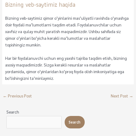
Bizning veb-saytimiz haqida
Bizning veb-saytimiz qimor o’yinlarini mas’uliyatli ravishda o’ynashga
doir foydali ma’lumotlarni taqdim etadi. Foydalanuvchilar uchun
xavfsiz va qulay muhit yaratish maqsadimizdir. Ushbu sahifada siz
qimor o’yinlari bo’yicha kerakli ma’lumotlar va maslahatlar
topishingiz mumkin.
Har bir foydalanuvchi uchun eng yaxshi tajriba taqdim etish, bizning
asosiy maqsadimizdir. Sizga kerakli resurslar va maslahatlar
yordamida, qimor o’yinlaridan ko’proq foyda olish imkoniyatiga ega
bo’lishingizni ta’minlaymiz.
←
Previous Post
Next Post
→
Search
Search