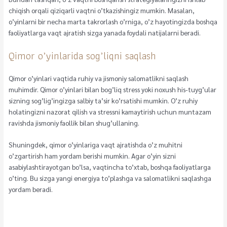
chiqish orqali qiziqarli vaqtni o’tkazishingiz mumkin. Masalan,
o’yinlarni bir necha marta takrorlash o’rniga, o’z hayotingizda boshqa
faoliyatlarga vaqt ajratish sizga yanada foydali natijalarni beradi.
Qimor o’yinlarida sog’liqni saqlash
Qimor o’yinlari vaqtida ruhiy va jismoniy salomatlikni saqlash
muhimdir. Qimor o’yinlari bilan bog’liq stress yoki noxush his-tuyg’ular
sizning sog’lig’ingizga salbiy ta’sir ko’rsatishi mumkin. O’z ruhiy
holatingizni nazorat qilish va stressni kamaytirish uchun muntazam
ravishda jismoniy faollik bilan shug’ullaning.
Shuningdek, qimor o’yinlariga vaqt ajratishda o’z muhitni
o’zgartirish ham yordam berishi mumkin. Agar o’yin sizni
asabiylashtirayotgan bo’lsa, vaqtincha to’xtab, boshqa faoliyatlarga
o’ting. Bu sizga yangi energiya to’plashga va salomatlikni saqlashga
yordam beradi.