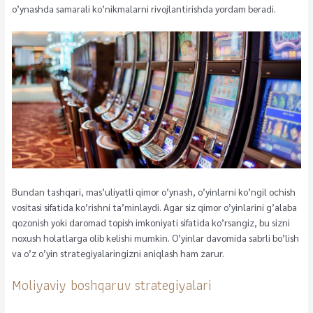
o’ynashda samarali ko’nikmalarni rivojlantirishda yordam beradi.
Bundan tashqari, mas’uliyatli qimor o’ynash, o’yinlarni ko’ngil ochish
vositasi sifatida ko’rishni ta’minlaydi. Agar siz qimor o’yinlarini g’alaba
qozonish yoki daromad topish imkoniyati sifatida ko’rsangiz, bu sizni
noxush holatlarga olib kelishi mumkin. O’yinlar davomida sabrli bo’lish
va o’z o’yin strategiyalaringizni aniqlash ham zarur.
Moliyaviy boshqaruv strategiyalari