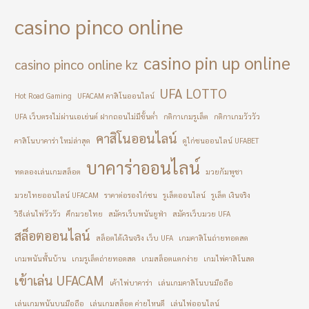
casino pinco online
casino pin up online
casino pinco online kz
UFA LOTTO
Hot Road Gaming
UFACAM คาสิโนออนไลน์
UFA เว็บตรงไม่ผ่านเอเย่นต์ ฝากถอนไม่มีขั้นต่ำ
กติกาเกมรูเล็ต
กติกาเกมวัววัว
คาสิโนออนไลน์
คาสิโนบาคาร่า ใหม่ล่าสุด
ดูไก่ชนออนไลน์ UFABET
บาคาร่าออนไลน์
ทดลองเล่นเกมสล็อต
มวยกัมพูชา
มวยไทยออนไลน์ UFACAM
ราคาต่อรองไก่ชน
รูเล็ตออนไลน์
รูเล็ต เงินจริง
วิธีเล่นไพ่วัววัว
ศึกมวยไทย
สมัครเว็บพนันยูฟ่า
สมัครเว็บมวย UFA
สล็อตออนไลน์
สล็อตได้เงินจริง เว็บ UFA
เกมคาสิโนถ่ายทอดสด
เกมพนันพื้นบ้าน
เกมรูเล็ตถ่ายทอดสด
เกมสล็อตแตกง่าย
เกมไพ่คาสิโนสด
เข้าเล่น UFACAM
เค้าไพ่บาคาร่า
เล่นเกมคาสิโนบนมือถือ
เล่นเกมพนันบนมือถือ
เล่นเกมสล็อต ค่ายไหนดี
เล่นไพ่ออนไลน์