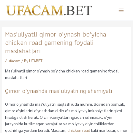
Skip
to
Main
content
Menu
Mas'uliyatli qimor o'ynash bo'yicha
chicken road gamening foydali
maslahatlari
/
ufacam
/ By
UFABET
Mas'uliyatli qimor o'ynash bo'yicha chicken road gamening foydali
maslahatlari
Qimor o’ynashda mas’uliyatning ahamiyati
Qimor o’ynashda mas’uliyatni saqlash juda muhim. Boshidan boshlab,
qimor o’yinlarini o’ynashdan oldin o’z moliyaviy imkoniyatlaringizni
hisobga olish kerak. O’z imkoniyatlaringizdan oshmaslik, o’yin
jarayonida kutilmagan xarajatlar va moliyaviy qiyinchiliklardan
qochishga yordam beradi. Masalan,
chicken road
kabi manbalar, qimor