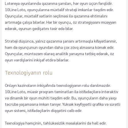
Lotereya oyunlarında qazanma şansları, hər oyun üçün fərqlidir.
10Line Loto, oyunçularına müxtəlif strateji imkanlar təqdim edir.
Oyunçular, müxtəlif xətlərin seçilməsi ilə qazanma ehtimalını
artırmağa çalışa bilərlər. Hər bir oyunçu, öz strategiyasını müəyyən
edərək, oyunun gedişatını təsir edə bilər.
Strateji düşüncə, yalnız qazanma şansını artırmaqla kifayətlənmir,
həm də oyunçunun oyundan daha çox zövq almasına kömək edir.
Oyunçular, müntəzəm olaraq analitik yanaşma tətbiq edərək, öz
oyun vərdişlərini inkişaf etdirə bilərlər.
Texnologiyanın rolu
Onlayn kazinoların inkişafında texnologiyanın rolu danılmazdır.
10Line Loto, müasir proqram təminatları ilə istifadəçilərə interaktiv
və dinamik bir oyun mühiti təqdim edir. Bu, oyunçuların daha yaxşı
təcrübə yaşamasına imkan tanıyır. Yüksək keyfiyyətli qrafika və sürətli
oyun sistemi, istifadəçilərin diqqətini cəlb edir.
Texnologiya həmçinin, təhlükəsizlik məsələlərini də həll edir.