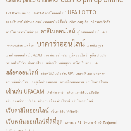
UFA LOTTO
Hot Road Gaming
UFACAM คาสิโนออนไลน์
UFA เว็บตรงไม่ผ่านเอเย่นต์ ฝากถอนไม่มีขั้นต่ำ
กติกาเกมรูเล็ต
กติกาเกมวัววัว
คาสิโนออนไลน์
คาสิโนบาคาร่า ใหม่ล่าสุด
ดูไก่ชนออนไลน์ UFABET
บาคาร่าออนไลน์
ทดลองเล่นเกมสล็อต
มวยกัมพูชา
มวยไทยออนไลน์ UFACAM
ราคาต่อรองไก่ชน
รูเล็ตออนไลน์
รูเล็ต เงินจริง
วิธีเล่นไพ่วัววัว
ศึกมวยไทย
สมัครเว็บพนันยูฟ่า
สมัครเว็บมวย UFA
สล็อตออนไลน์
สล็อตได้เงินจริง เว็บ UFA
เกมคาสิโนถ่ายทอดสด
เกมพนันพื้นบ้าน
เกมรูเล็ตถ่ายทอดสด
เกมสล็อตแตกง่าย
เกมไพ่คาสิโนสด
เข้าเล่น UFACAM
เค้าไพ่บาคาร่า
เล่นเกมคาสิโนบนมือถือ
เล่นเกมพนันบนมือถือ
เล่นเกมสล็อต ค่ายไหนดี
เล่นไพ่ออนไลน์
เว็บคาสิโนออนไลน์
เว็บคาสิโน ได้เงินจริง
เว็บพนันออนไลน์ที่ดีที่สุด
แทงมวย R1
ไพ่บาคาร่า เจ้ามือหุ่นยนต์