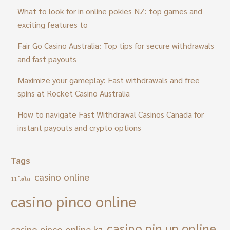
What to look for in online pokies NZ: top games and
exciting features to
Fair Go Casino Australia: Top tips for secure withdrawals
and fast payouts
Maximize your gameplay: Fast withdrawals and free
spins at Rocket Casino Australia
How to navigate Fast Withdrawal Casinos Canada for
instant payouts and crypto options
Tags
casino online
11 ไฮโล
casino pinco online
casino pin up online
casino pinco online kz