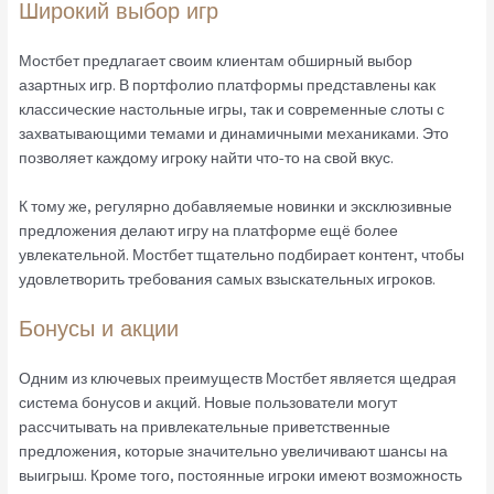
Широкий выбор игр
Мостбет предлагает своим клиентам обширный выбор
азартных игр. В портфолио платформы представлены как
классические настольные игры, так и современные слоты с
захватывающими темами и динамичными механиками. Это
позволяет каждому игроку найти что-то на свой вкус.
К тому же, регулярно добавляемые новинки и эксклюзивные
предложения делают игру на платформе ещё более
увлекательной. Мостбет тщательно подбирает контент, чтобы
удовлетворить требования самых взыскательных игроков.
Бонусы и акции
Одним из ключевых преимуществ Мостбет является щедрая
система бонусов и акций. Новые пользователи могут
рассчитывать на привлекательные приветственные
предложения, которые значительно увеличивают шансы на
выигрыш. Кроме того, постоянные игроки имеют возможность