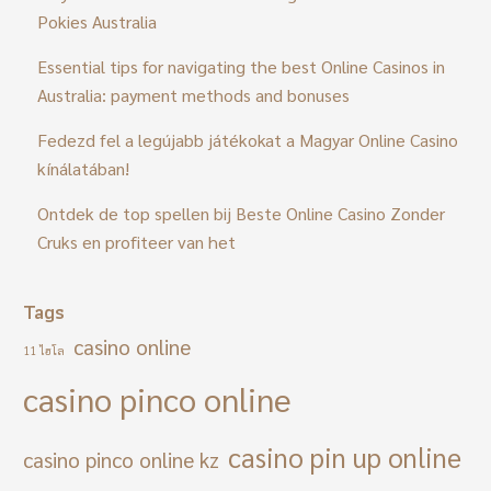
Pokies Australia
Essential tips for navigating the best Online Casinos in
Australia: payment methods and bonuses
Fedezd fel a legújabb játékokat a Magyar Online Casino
kínálatában!
Ontdek de top spellen bij Beste Online Casino Zonder
Cruks en profiteer van het
Tags
casino online
11 ไฮโล
casino pinco online
casino pin up online
casino pinco online kz