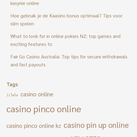
kasynie online
Hoe gebruik je de Kaasino bonus optimaal? Tips voor
slim spelen
What to look for in online pokies NZ: top games and
exciting features to
Fair Go Casino Australia: Top tips for secure withdrawals
and fast payouts
Tags
casino online
11 ไฮโล
casino pinco online
casino pin up online
casino pinco online kz