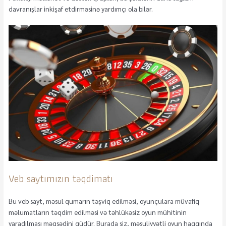
davranışlar inkişaf etdirməsinə yardımçı ola bilər.
Veb saytımızın təqdimatı
Bu veb sayt, məsul qumarın təşviq edilməsi, oyunçulara müvafiq
məlumatların təqdim edilməsi və təhlükəsiz oyun mühitinin
yaradılması məqsədini güdür. Burada siz, məsuliyyətli oyun haqqında