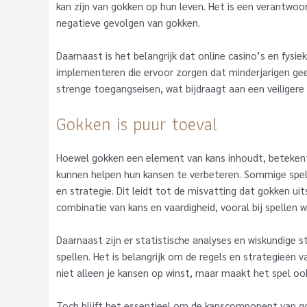
kan zijn van gokken op hun leven. Het is een verantwo
negatieve gevolgen van gokken.
Daarnaast is het belangrijk dat online casino’s en fys
implementeren die ervoor zorgen dat minderjarigen geen
strenge toegangseisen, wat bijdraagt aan een veiliger
Gokken is puur toeval
Hoewel gokken een element van kans inhoudt, betekent d
kunnen helpen hun kansen te verbeteren. Sommige spell
en strategie. Dit leidt tot de misvatting dat gokken uit
combinatie van kans en vaardigheid, vooral bij spellen 
Daarnaast zijn er statistische analyses en wiskundige s
spellen. Het is belangrijk om de regels en strategieën 
niet alleen je kansen op winst, maar maakt het spel oo
Toch blijft het essentieel om de kanscomponent van go