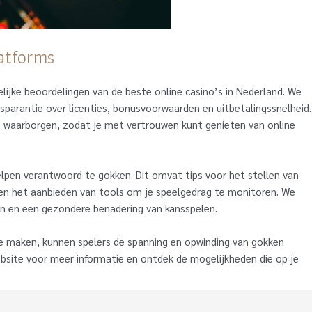
atforms
lijke beoordelingen van de beste online casino’s in Nederland. We
parantie over licenties, bonusvoorwaarden en uitbetalingssnelheid.
 te waarborgen, zodat je met vertrouwen kunt genieten van online
elpen verantwoord te gokken. Dit omvat tips voor het stellen van
 en het aanbieden van tools om je speelgedrag te monitoren. We
en en een gezondere benadering van kansspelen.
 maken, kunnen spelers de spanning en opwinding van gokken
bsite voor meer informatie en ontdek de mogelijkheden die op je