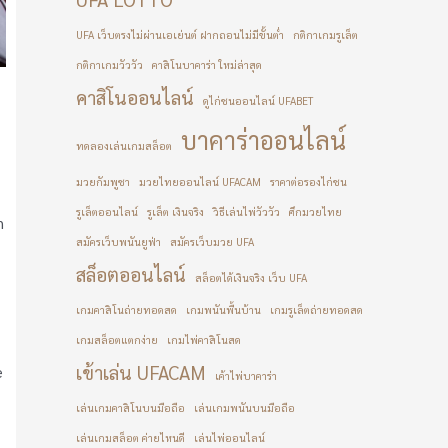
UFA เว็บตรงไม่ผ่านเอเย่นต์ ฝากถอนไม่มีขั้นต่ำ
กติกาเกมรูเล็ต
กติกาเกมวัววัว
คาสิโนบาคาร่า ใหม่ล่าสุด
คาสิโนออนไลน์
ดูไก่ชนออนไลน์ UFABET
บาคาร่าออนไลน์
ทดลองเล่นเกมสล็อต
มวยกัมพูชา
มวยไทยออนไลน์ UFACAM
ราคาต่อรองไก่ชน
รูเล็ตออนไลน์
รูเล็ต เงินจริง
วิธีเล่นไพ่วัววัว
ศึกมวยไทย
n
สมัครเว็บพนันยูฟ่า
สมัครเว็บมวย UFA
สล็อตออนไลน์
สล็อตได้เงินจริง เว็บ UFA
เกมคาสิโนถ่ายทอดสด
เกมพนันพื้นบ้าน
เกมรูเล็ตถ่ายทอดสด
เกมสล็อตแตกง่าย
เกมไพ่คาสิโนสด
เข้าเล่น UFACAM
e
เค้าไพ่บาคาร่า
เล่นเกมคาสิโนบนมือถือ
เล่นเกมพนันบนมือถือ
เล่นเกมสล็อต ค่ายไหนดี
เล่นไพ่ออนไลน์