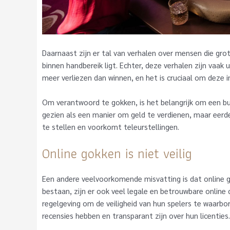
Daarnaast zijn er tal van verhalen over mensen die gr
binnen handbereik ligt. Echter, deze verhalen zijn vaak 
meer verliezen dan winnen, en het is cruciaal om deze 
Om verantwoord te gokken, is het belangrijk om een b
gezien als een manier om geld te verdienen, maar eerd
te stellen en voorkomt teleurstellingen.
Online gokken is niet veilig
Een andere veelvoorkomende misvatting is dat online g
bestaan, zijn er ook veel legale en betrouwbare online
regelgeving om de veiligheid van hun spelers te waarbor
recensies hebben en transparant zijn over hun licenties.