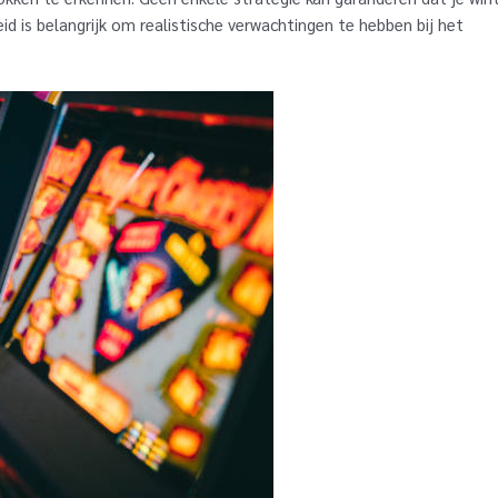
d is belangrijk om realistische verwachtingen te hebben bij het