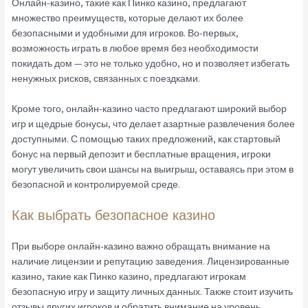
Онлайн-казино, такие как Пинко казино, предлагают
множество преимуществ, которые делают их более
безопасными и удобными для игроков. Во-первых,
возможность играть в любое время без необходимости
покидать дом — это не только удобно, но и позволяет избегать
ненужных рисков, связанных с поездками.
Кроме того, онлайн-казино часто предлагают широкий выбор
игр и щедрые бонусы, что делает азартные развлечения более
доступными. С помощью таких предложений, как стартовый
бонус на первый депозит и бесплатные вращения, игроки
могут увеличить свои шансы на выигрыш, оставаясь при этом в
безопасной и контролируемой среде.
Как выбрать безопасное казино
При выборе онлайн-казино важно обращать внимание на
наличие лицензии и репутацию заведения. Лицензированные
казино, такие как Пинко казино, предлагают игрокам
безопасную игру и защиту личных данных. Также стоит изучить
отзывы других игроков и обратить внимание на уровень