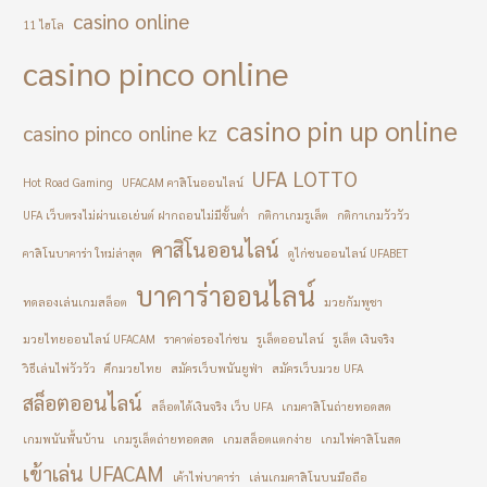
casino online
11 ไฮโล
casino pinco online
casino pin up online
casino pinco online kz
UFA LOTTO
Hot Road Gaming
UFACAM คาสิโนออนไลน์
UFA เว็บตรงไม่ผ่านเอเย่นต์ ฝากถอนไม่มีขั้นต่ำ
กติกาเกมรูเล็ต
กติกาเกมวัววัว
คาสิโนออนไลน์
คาสิโนบาคาร่า ใหม่ล่าสุด
ดูไก่ชนออนไลน์ UFABET
บาคาร่าออนไลน์
ทดลองเล่นเกมสล็อต
มวยกัมพูชา
มวยไทยออนไลน์ UFACAM
ราคาต่อรองไก่ชน
รูเล็ตออนไลน์
รูเล็ต เงินจริง
วิธีเล่นไพ่วัววัว
ศึกมวยไทย
สมัครเว็บพนันยูฟ่า
สมัครเว็บมวย UFA
สล็อตออนไลน์
สล็อตได้เงินจริง เว็บ UFA
เกมคาสิโนถ่ายทอดสด
เกมพนันพื้นบ้าน
เกมรูเล็ตถ่ายทอดสด
เกมสล็อตแตกง่าย
เกมไพ่คาสิโนสด
เข้าเล่น UFACAM
เค้าไพ่บาคาร่า
เล่นเกมคาสิโนบนมือถือ