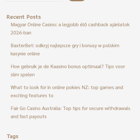
Recent Posts
Magyar Online Casino: a legjobb élő cashback ajánlatok
2026-ban
BaxterBet: odkryj najlepsze gry i bonusy w polskim
kasynie online
Hoe gebruik je de Kaasino bonus optimaal? Tips voor
slim spelen
What to look for in online pokies NZ: top games and
exciting features to
Fair Go Casino Australia: Top tips for secure withdrawals
and fast payouts
Tags