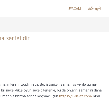
UFACAM
สมัครยูฟ่า
a sərfəlidir
ma imkanını təqdim edir. Bu, istənilən zaman və yerdə qumar
 bir neçə kliklə oyun seçə bilərlər ki, bu da onların zamanını daha
n qumar platformalarında keçmək üçün
https://1vin-az.com/
kimi