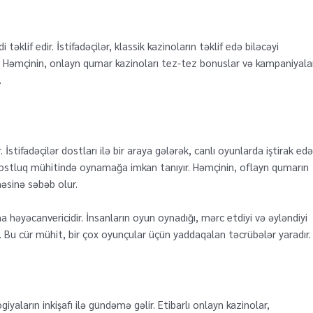
klif edir. İstifadəçilər, klassik kazinoların təklif edə biləcəyi
. Həmçinin, onlayn qumar kazinoları tez-tez bonuslar və kampaniyala
.
stifadəçilər dostları ilə bir araya gələrək, canlı oyunlarda iştirak edə
 dostluq mühitində oynamağa imkan tanıyır. Həmçinin, oflayn qumarın
məsinə səbəb olur.
 həyəcanvericidir. İnsanların oyun oynadığı, mərc etdiyi və əyləndiyi
. Bu cür mühit, bir çox oyunçular üçün yaddaqalan təcrübələr yaradır.
yaların inkişafı ilə gündəmə gəlir. Etibarlı onlayn kazinolar,