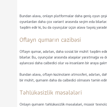
Bundan əlavə, onlayn platformalar daha geniş oyun çeşidi tə
oyunlardan daha çox variant arasında seçim edə bilərlər
təqdim edir ki, bu da oyunçular üçün əlavə təşviq yaradır
Oflayn qumarın cazibəsi
Oflayn qumar, adətən, daha sosial bir mühit təqdim edir. İ
bilərlər. Bu, oyunçular arasında əlaqələr yaratmağa və
əyləncəsi daha cəlbedici olur və insanların bir araya gəl
Bundan əlavə, oflayn kazinoların atmosferi, adətən, daha
bir mühit, qumarın daha da cəlbedici olmasını təmin edir
Təhlükəsizlik məsələləri
Onlayn qumarın təhlükəsizlik məsələləri, müasir texnologi