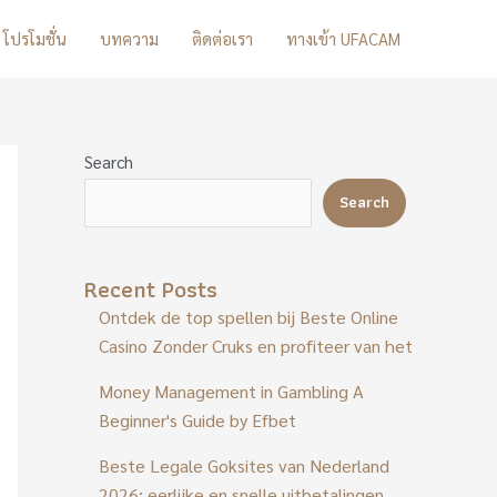
โปรโมชั่น
บทความ
ติดต่อเรา
ทางเข้า UFACAM
Search
Search
Recent Posts
Ontdek de top spellen bij Beste Online
Casino Zonder Cruks en profiteer van het
Money Management in Gambling A
Beginner's Guide by Efbet
Beste Legale Goksites van Nederland
2026: eerlijke en snelle uitbetalingen