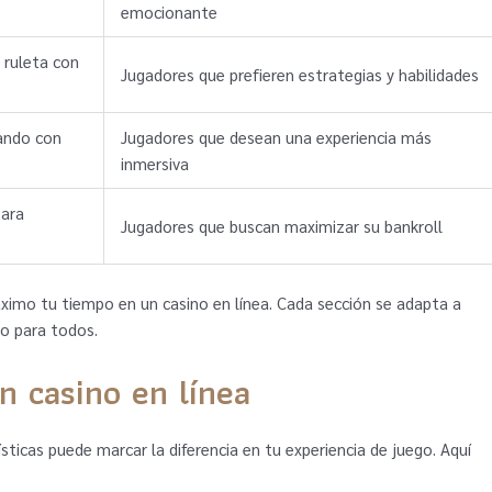
emocionante
 ruleta con
Jugadores que prefieren estrategias y habilidades
uando con
Jugadores que desean una experiencia más
inmersiva
para
Jugadores que buscan maximizar su bankroll
ximo tu tiempo en un casino en línea. Cada sección se adapta a
go para todos.
un casino en línea
sticas puede marcar la diferencia en tu experiencia de juego. Aquí