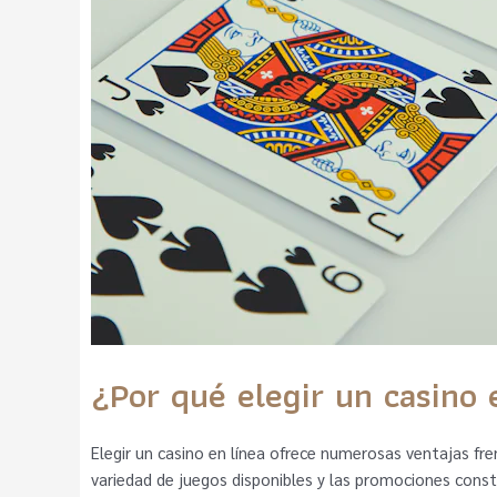
¿Por qué elegir un casino 
Elegir un casino en línea ofrece numerosas ventajas fre
variedad de juegos disponibles y las promociones const