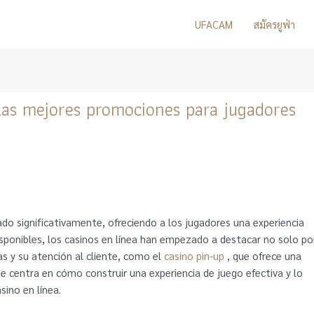
UFACAM
สมัครยูฟ่า
las mejores promociones para jugadores
ado significativamente, ofreciendo a los jugadores una experiencia
isponibles, los casinos en línea han empezado a destacar no solo po
s y su atención al cliente, como el
casino pin-up
, que ofrece una
 se centra en cómo construir una experiencia de juego efectiva y lo
sino en línea.