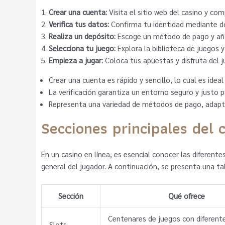
Crear una cuenta:
Visita el sitio web del casino y co
Verifica tus datos:
Confirma tu identidad mediante do
Realiza un depósito:
Escoge un método de pago y aña
Selecciona tu juego:
Explora la biblioteca de juegos y
Empieza a jugar:
Coloca tus apuestas y disfruta del j
Crear una cuenta es rápido y sencillo, lo cual es idea
La verificación garantiza un entorno seguro y justo 
Representa una variedad de métodos de pago, adaptá
Secciones principales del c
En un casino en línea, es esencial conocer las diferent
general del jugador. A continuación, se presenta una ta
Sección
Qué ofrece
Centenares de juegos con diferent
Slots