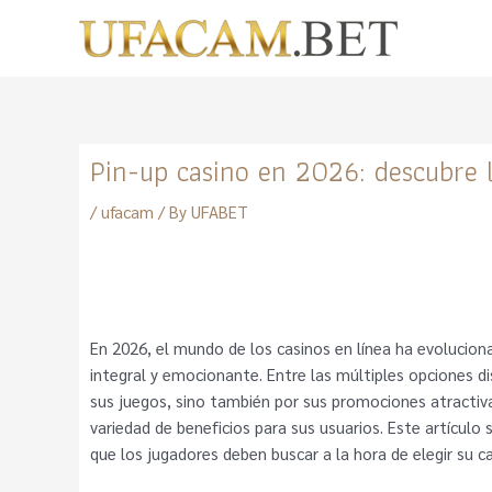
Skip
to
content
Pin-up casino en 2026: descubre 
/
ufacam
/ By
UFABET
En 2026, el mundo de los casinos en línea ha evolucion
integral y emocionante. Entre las múltiples opciones d
sus juegos, sino también por sus promociones atractiva
variedad de beneficios para sus usuarios. Este artículo
que los jugadores deben buscar a la hora de elegir su ca