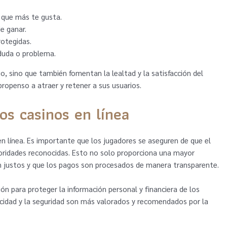
o que más te gusta.
e ganar.
rotegidas.
 duda o problema.
o, sino que también fomentan la lealtad y la satisfacción del
ropenso a atraer y retener a sus usuarios.
os casinos en línea
en línea. Es importante que los jugadores se aseguren de que el
oridades reconocidas. Esto no solo proporciona una mayor
n justos y que los pagos son procesados de manera transparente.
n para proteger la información personal y financiera de los
vacidad y la seguridad son más valorados y recomendados por la