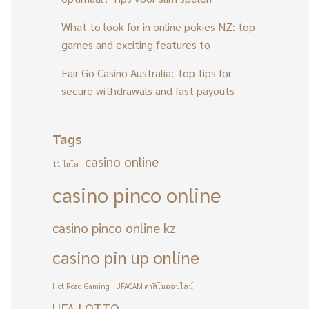
What to look for in online pokies NZ: top
games and exciting features to
Fair Go Casino Australia: Top tips for
secure withdrawals and fast payouts
Tags
casino online
11 ไฮโล
casino pinco online
casino pinco online kz
casino pin up online
Hot Road Gaming
UFACAM คาสิโนออนไลน์
UFA LOTTO