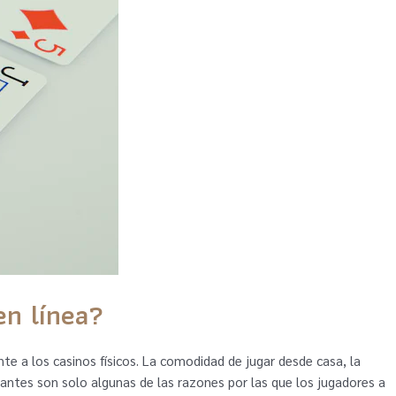
en línea?
nte a los casinos físicos. La comodidad de jugar desde casa, la
antes son solo algunas de las razones por las que los jugadores a