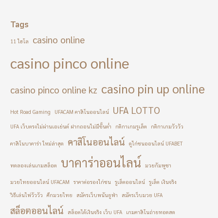
Tags
casino online
11 ไฮโล
casino pinco online
casino pin up online
casino pinco online kz
UFA LOTTO
Hot Road Gaming
UFACAM คาสิโนออนไลน์
UFA เว็บตรงไม่ผ่านเอเย่นต์ ฝากถอนไม่มีขั้นต่ำ
กติกาเกมรูเล็ต
กติกาเกมวัววัว
คาสิโนออนไลน์
คาสิโนบาคาร่า ใหม่ล่าสุด
ดูไก่ชนออนไลน์ UFABET
บาคาร่าออนไลน์
ทดลองเล่นเกมสล็อต
มวยกัมพูชา
มวยไทยออนไลน์ UFACAM
ราคาต่อรองไก่ชน
รูเล็ตออนไลน์
รูเล็ต เงินจริง
วิธีเล่นไพ่วัววัว
ศึกมวยไทย
สมัครเว็บพนันยูฟ่า
สมัครเว็บมวย UFA
สล็อตออนไลน์
สล็อตได้เงินจริง เว็บ UFA
เกมคาสิโนถ่ายทอดสด