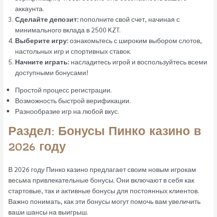
аккаунта.
Сделайте депозит:
пополните свой счет, начиная с
минимального вклада в 2500 KZT.
Выберите игру:
ознакомьтесь с широким выбором слотов,
настольных игр и спортивных ставок.
Начните играть:
насладитесь игрой и воспользуйтесь всеми
доступными бонусами!
Простой процесс регистрации.
Возможность быстрой верификации.
Разнообразие игр на любой вкус.
Раздел: Бонусы Пинко казино в
2026 году
В 2026 году Пинко казино предлагает своим новым игрокам
весьма привлекательные бонусы. Они включают в себя как
стартовые, так и активные бонусы для постоянных клиентов.
Важно понимать, как эти бонусы могут помочь вам увеличить
ваши шансы на выигрыш.