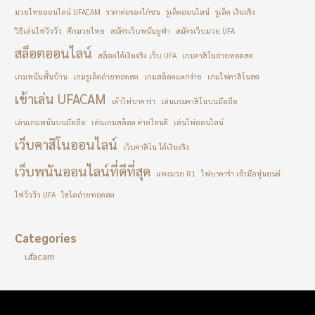
มวยไทยออนไลน์ UFACAM
ราคาต่อรองไก่ชน
รูเล็ตออนไลน์
รูเล็ต เงินจริง
วิธีเล่นไพ่วัววัว
ศึกมวยไทย
สมัครเว็บพนันยูฟ่า
สมัครเว็บมวย UFA
สล็อตออนไลน์
สล็อตได้เงินจริง เว็บ UFA
เกมคาสิโนถ่ายทอดสด
เกมพนันพื้นบ้าน
เกมรูเล็ตถ่ายทอดสด
เกมสล็อตแตกง่าย
เกมไพ่คาสิโนสด
เข้าเล่น UFACAM
เค้าไพ่บาคาร่า
เล่นเกมคาสิโนบนมือถือ
เล่นเกมพนันบนมือถือ
เล่นเกมสล็อต ค่ายไหนดี
เล่นไพ่ออนไลน์
เว็บคาสิโนออนไลน์
เว็บคาสิโน ได้เงินจริง
เว็บพนันออนไลน์ที่ดีที่สุด
แทงมวย R1
ไพ่บาคาร่า เจ้ามือหุ่นยนต์
ไพ่วัววัว UFA
ไฮโลถ่ายทอดสด
Categories
ufacam