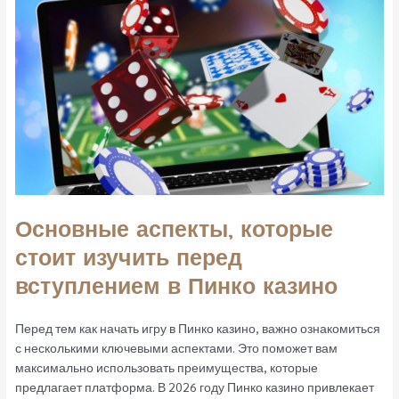
Основные аспекты, которые
стоит изучить перед
вступлением в Пинко казино
Перед тем как начать игру в Пинко казино, важно ознакомиться
с несколькими ключевыми аспектами. Это поможет вам
максимально использовать преимущества, которые
предлагает платформа. В 2026 году Пинко казино привлекает