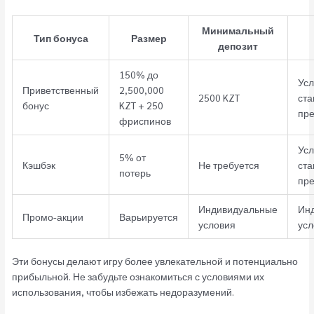
Минимальный
Тип бонуса
Размер
депозит
150% до
Усл
Приветственный
2,500,000
2500 KZT
ста
бонус
KZT + 250
пр
фриспинов
Усл
5% от
Кэшбэк
Не требуется
ста
потерь
пр
Индивидуальные
Ин
Промо-акции
Варьируется
условия
усл
Эти бонусы делают игру более увлекательной и потенциально
прибыльной. Не забудьте ознакомиться с условиями их
использования, чтобы избежать недоразумений.