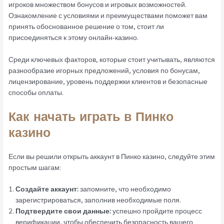
игроков множеством бонусов и игровых возможностей.
Ознакомление с условиями и преимуществами поможет вам
принять обоснованное решение о том, стоит ли
присоединяться к этому онлайн-казино.
Среди ключевых факторов, которые стоит учитывать, являются
разнообразие игорных предложений, условия по бонусам,
лицензирование, уровень поддержки клиентов и безопасные
способы оплаты.
Как начать играть в Пинко
казино
Если вы решили открыть аккаунт в Пинко казино, следуйте этим
простым шагам:
Создайте аккаунт:
запомните, что необходимо
зарегистрироваться, заполнив необходимые поля.
Подтвердите свои данные:
успешно пройдите процесс
верификации, чтобы обеспечить безопасность вашего