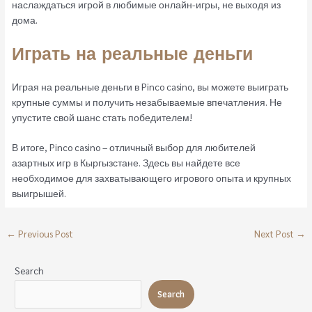
наслаждаться игрой в любимые онлайн-игры, не выходя из
дома.
Играть на реальные деньги
Играя на реальные деньги в Pinco casino, вы можете выиграть
крупные суммы и получить незабываемые впечатления. Не
упустите свой шанс стать победителем!
В итоге, Pinco casino – отличный выбор для любителей
азартных игр в Кыргызстане. Здесь вы найдете все
необходимое для захватывающего игрового опыта и крупных
выигрышей.
←
Previous Post
Next Post
→
Search
Search