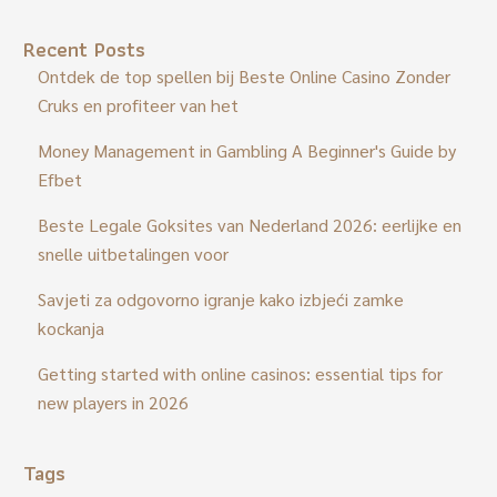
Recent Posts
Ontdek de top spellen bij Beste Online Casino Zonder
Cruks en profiteer van het
Money Management in Gambling A Beginner's Guide by
Efbet
Beste Legale Goksites van Nederland 2026: eerlijke en
snelle uitbetalingen voor
Savjeti za odgovorno igranje kako izbjeći zamke
kockanja
Getting started with online casinos: essential tips for
new players in 2026
Tags