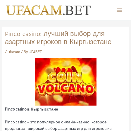
Skip
to
Main
content
Menu
Pinco casino: лучший выбор для
азартных игроков в Кыргызстане
/
ufacam
/ By
UFABET
Pinco casino в Кыргызстане
Pinco casino – это популярное онлайн-казино, которое
предлагает широкий выбор азартных игр для игроков из