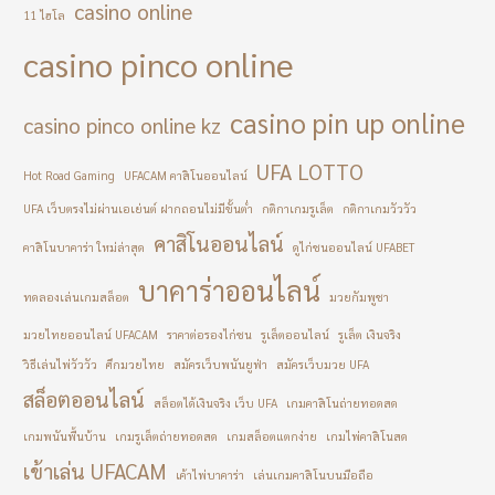
casino online
11 ไฮโล
casino pinco online
casino pin up online
casino pinco online kz
UFA LOTTO
Hot Road Gaming
UFACAM คาสิโนออนไลน์
UFA เว็บตรงไม่ผ่านเอเย่นต์ ฝากถอนไม่มีขั้นต่ำ
กติกาเกมรูเล็ต
กติกาเกมวัววัว
คาสิโนออนไลน์
คาสิโนบาคาร่า ใหม่ล่าสุด
ดูไก่ชนออนไลน์ UFABET
บาคาร่าออนไลน์
ทดลองเล่นเกมสล็อต
มวยกัมพูชา
มวยไทยออนไลน์ UFACAM
ราคาต่อรองไก่ชน
รูเล็ตออนไลน์
รูเล็ต เงินจริง
วิธีเล่นไพ่วัววัว
ศึกมวยไทย
สมัครเว็บพนันยูฟ่า
สมัครเว็บมวย UFA
สล็อตออนไลน์
สล็อตได้เงินจริง เว็บ UFA
เกมคาสิโนถ่ายทอดสด
เกมพนันพื้นบ้าน
เกมรูเล็ตถ่ายทอดสด
เกมสล็อตแตกง่าย
เกมไพ่คาสิโนสด
เข้าเล่น UFACAM
เค้าไพ่บาคาร่า
เล่นเกมคาสิโนบนมือถือ