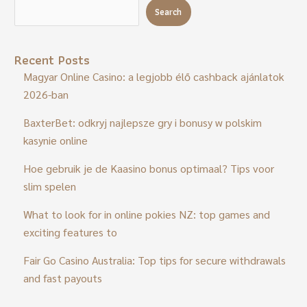
Search
Recent Posts
Magyar Online Casino: a legjobb élő cashback ajánlatok
2026-ban
BaxterBet: odkryj najlepsze gry i bonusy w polskim
kasynie online
Hoe gebruik je de Kaasino bonus optimaal? Tips voor
slim spelen
What to look for in online pokies NZ: top games and
exciting features to
Fair Go Casino Australia: Top tips for secure withdrawals
and fast payouts