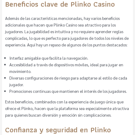
Beneficios clave de Plinko Casino
Además de las características mencionadas, hay varios beneficios
adicionales que hacen que Plinko Casino sea atractivo para los
jugadores. La jugabilidad es intuitiva y no requiere aprender reglas
complicadas, lo que es perfecto para jugadores de todos los niveles de
experiencia. Aquí hay un repaso de algunos de los puntos destacados:
Interfaz amigable que facilita la navegación.
Accesibilidad a través de dispositivos móviles, ideal para jugar en
movimiento.
Diversas configuraciones de riesgo para adaptarse al estilo de cada
jugador.
Promociones continuas que mantienen el interés de los jugadores.
Estos beneficios, combinados con la experiencia de juego única que
ofrece el Plinko, hacen que la plataforma sea especialmente atractiva
para quienes buscan diversión y emoción sin complicaciones.
Confianza y seguridad en Plinko