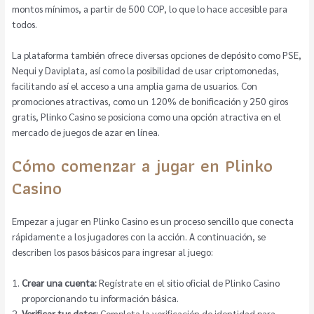
montos mínimos, a partir de 500 COP, lo que lo hace accesible para
todos.
La plataforma también ofrece diversas opciones de depósito como PSE,
Nequi y Daviplata, así como la posibilidad de usar criptomonedas,
facilitando así el acceso a una amplia gama de usuarios. Con
promociones atractivas, como un 120% de bonificación y 250 giros
gratis, Plinko Casino se posiciona como una opción atractiva en el
mercado de juegos de azar en línea.
Cómo comenzar a jugar en Plinko
Casino
Empezar a jugar en Plinko Casino es un proceso sencillo que conecta
rápidamente a los jugadores con la acción. A continuación, se
describen los pasos básicos para ingresar al juego:
Crear una cuenta:
Regístrate en el sitio oficial de Plinko Casino
proporcionando tu información básica.
Verificar tus datos:
Completa la verificación de identidad para