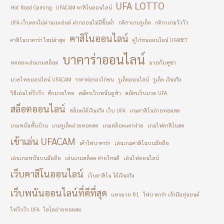
UFA LOTTO
Hot Road Gaming
UFACAM คาสิโนออนไลน์
UFA เว็บตรงไม่ผ่านเอเย่นต์ ฝากถอนไม่มีขั้นต่ำ
กติกาเกมรูเล็ต
กติกาเกมวัววัว
คาสิโนออนไลน์
คาสิโนบาคาร่า ใหม่ล่าสุด
ดูไก่ชนออนไลน์ UFABET
บาคาร่าออนไลน์
ทดลองเล่นเกมสล็อต
มวยกัมพูชา
มวยไทยออนไลน์ UFACAM
ราคาต่อรองไก่ชน
รูเล็ตออนไลน์
รูเล็ต เงินจริง
วิธีเล่นไพ่วัววัว
ศึกมวยไทย
สมัครเว็บพนันยูฟ่า
สมัครเว็บมวย UFA
สล็อตออนไลน์
สล็อตได้เงินจริง เว็บ UFA
เกมคาสิโนถ่ายทอดสด
เกมพนันพื้นบ้าน
เกมรูเล็ตถ่ายทอดสด
เกมสล็อตแตกง่าย
เกมไพ่คาสิโนสด
เข้าเล่น UFACAM
เค้าไพ่บาคาร่า
เล่นเกมคาสิโนบนมือถือ
เล่นเกมพนันบนมือถือ
เล่นเกมสล็อต ค่ายไหนดี
เล่นไพ่ออนไลน์
เว็บคาสิโนออนไลน์
เว็บคาสิโน ได้เงินจริง
เว็บพนันออนไลน์ที่ดีที่สุด
แทงมวย R1
ไพ่บาคาร่า เจ้ามือหุ่นยนต์
ไพ่วัววัว UFA
ไฮโลถ่ายทอดสด