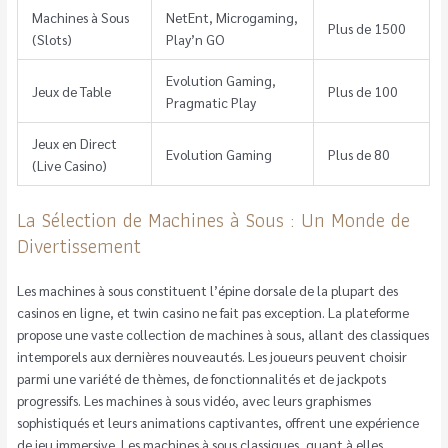
Machines à Sous
NetEnt, Microgaming,
Plus de 1500
(Slots)
Play’n GO
Evolution Gaming,
Jeux de Table
Plus de 100
Pragmatic Play
Jeux en Direct
Evolution Gaming
Plus de 80
(Live Casino)
La Sélection de Machines à Sous : Un Monde de
Divertissement
Les machines à sous constituent l’épine dorsale de la plupart des
casinos en ligne, et twin casino ne fait pas exception. La plateforme
propose une vaste collection de machines à sous, allant des classiques
intemporels aux dernières nouveautés. Les joueurs peuvent choisir
parmi une variété de thèmes, de fonctionnalités et de jackpots
progressifs. Les machines à sous vidéo, avec leurs graphismes
sophistiqués et leurs animations captivantes, offrent une expérience
de jeu immersive. Les machines à sous classiques, quant à elles,