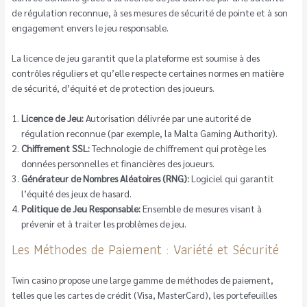
de régulation reconnue, à ses mesures de sécurité de pointe et à son
engagement envers le jeu responsable.
La licence de jeu garantit que la plateforme est soumise à des
contrôles réguliers et qu’elle respecte certaines normes en matière
de sécurité, d’équité et de protection des joueurs.
Licence de Jeu:
Autorisation délivrée par une autorité de
régulation reconnue (par exemple, la Malta Gaming Authority).
Chiffrement SSL:
Technologie de chiffrement qui protège les
données personnelles et financières des joueurs.
Générateur de Nombres Aléatoires (RNG):
Logiciel qui garantit
l’équité des jeux de hasard.
Politique de Jeu Responsable:
Ensemble de mesures visant à
prévenir et à traiter les problèmes de jeu.
Les Méthodes de Paiement : Variété et Sécurité
Twin casino propose une large gamme de méthodes de paiement,
telles que les cartes de crédit (Visa, MasterCard), les portefeuilles