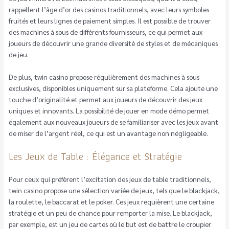
rappellent l’âge d’or des casinos traditionnels, avec leurs symboles
fruités et leurs lignes de paiement simples. Il est possible de trouver
des machines à sous de différents fournisseurs, ce qui permet aux
joueurs de découvrir une grande diversité de styles et de mécaniques
de jeu.
De plus, twin casino propose régulièrement des machines à sous
exclusives, disponibles uniquement sur sa plateforme. Cela ajoute une
touche d’originalité et permet aux joueurs de découvrir des jeux
uniques et innovants. La possibilité de jouer en mode démo permet
également aux nouveaux joueurs de se familiariser avec les jeux avant
de miser de l’argent réel, ce qui est un avantage non négligeable.
Les Jeux de Table : Élégance et Stratégie
Pour ceux qui préfèrent l’excitation des jeux de table traditionnels,
twin casino propose une sélection variée de jeux, tels que le blackjack,
la roulette, le baccarat et le poker. Ces jeux requièrent une certaine
stratégie et un peu de chance pour remporter la mise. Le blackjack,
par exemple, est un jeu de cartes où le but est de battre le croupier