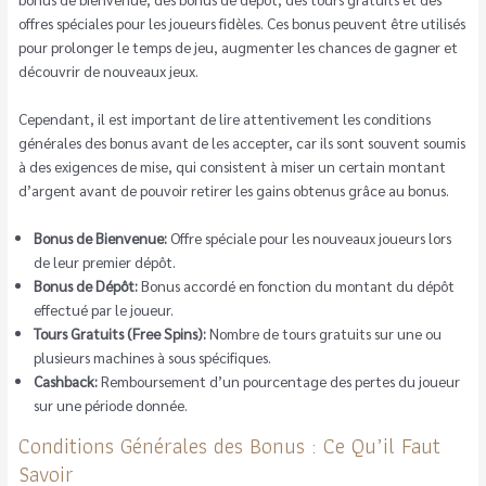
offres spéciales pour les joueurs fidèles. Ces bonus peuvent être utilisés
pour prolonger le temps de jeu, augmenter les chances de gagner et
découvrir de nouveaux jeux.
Cependant, il est important de lire attentivement les conditions
générales des bonus avant de les accepter, car ils sont souvent soumis
à des exigences de mise, qui consistent à miser un certain montant
d’argent avant de pouvoir retirer les gains obtenus grâce au bonus.
Bonus de Bienvenue:
Offre spéciale pour les nouveaux joueurs lors
de leur premier dépôt.
Bonus de Dépôt:
Bonus accordé en fonction du montant du dépôt
effectué par le joueur.
Tours Gratuits (Free Spins):
Nombre de tours gratuits sur une ou
plusieurs machines à sous spécifiques.
Cashback:
Remboursement d’un pourcentage des pertes du joueur
sur une période donnée.
Conditions Générales des Bonus : Ce Qu’il Faut
Savoir