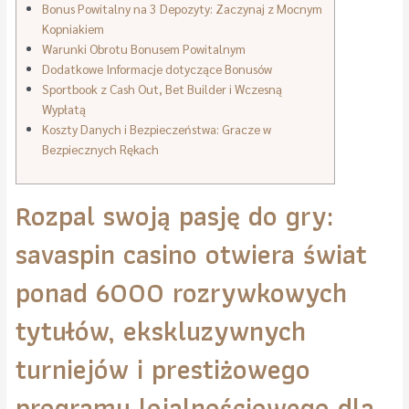
Bonus Powitalny na 3 Depozyty: Zaczynaj z Mocnym
Kopniakiem
Warunki Obrotu Bonusem Powitalnym
Dodatkowe Informacje dotyczące Bonusów
Sportbook z Cash Out, Bet Builder i Wczesną
Wypłatą
Koszty Danych i Bezpieczeństwa: Gracze w
Bezpiecznych Rękach
Rozpal swoją pasję do gry:
savaspin casino otwiera świat
ponad 6000 rozrywkowych
tytułów, ekskluzywnych
turniejów i prestiżowego
programu lojalnościowego dla