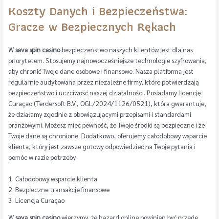
Koszty Danych i Bezpieczeństwa:
Gracze w Bezpiecznych Rękach
W
sava spin casino
bezpieczeństwo naszych klientów jest dla nas
priorytetem. Stosujemy najnowocześniejsze technologie szyfrowania,
aby chronić Twoje dane osobowe i finansowe. Nasza platforma jest
regularnie audytowana przez niezależne firmy, które potwierdzają
bezpieczeństwo i uczciwość naszej działalności. Posiadamy licencję
Curaçao (Terdersoft B.V., OGL/2024/1126/0521), która gwarantuje,
że działamy zgodnie z obowiązującymi przepisami i standardami
branżowymi. Możesz mieć pewność, że Twoje środki są bezpieczne i że
Twoje dane są chronione. Dodatkowo, oferujemy całodobowy wsparcie
klienta, który jest zawsze gotowy odpowiedzieć na Twoje pytania i
pomóc w razie potrzeby.
Całodobowy wsparcie klienta
Bezpieczne transakcje finansowe
Licencja Curaçao
W
sava spin casino
wierzymy, że hazard online powinien być przede