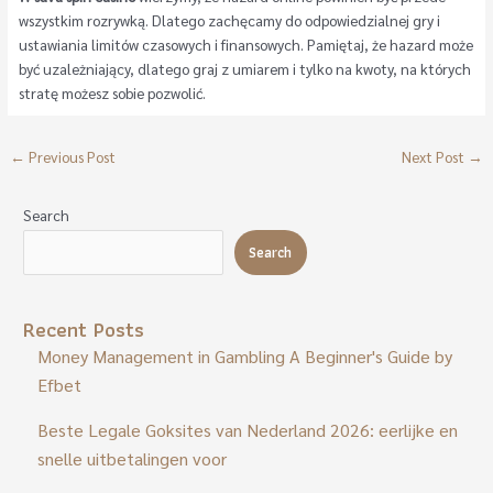
wszystkim rozrywką. Dlatego zachęcamy do odpowiedzialnej gry i
ustawiania limitów czasowych i finansowych. Pamiętaj, że hazard może
być uzależniający, dlatego graj z umiarem i tylko na kwoty, na których
stratę możesz sobie pozwolić.
←
Previous Post
Next Post
→
Search
Search
Recent Posts
Money Management in Gambling A Beginner's Guide by
Efbet
Beste Legale Goksites van Nederland 2026: eerlijke en
snelle uitbetalingen voor