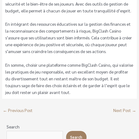
sécurité et le bien-être de ses joueurs. Avec des outils de gestion de
budget, elle permet à chacun de jouer en toute tranquillité d’esprit.
En intégrant des ressources éducatives sur la gestion des finances et
la reconnaissance des comportements à risque, BigClash Casino
s’assure que ses utilisateurs sont bien informés. Cela contribue à créer
une expérience de jeu positive et sécurisée, où chaque joueur peut
s’amuser sans craindre les conséquences de ses actions.
En somme, choisir une plateforme comme BigClash Casino, qui valorise
les pratiques de jeu responsable, est un excellent moyen de profiter
du divertissement tout en restant maître de son budget. Il est
toujours sage de faire des choix éclairés et de garder à l’esprit que le
jeu doit rester un plaisir avant tout.
←
Previous Post
Next Post
→
Search
Search