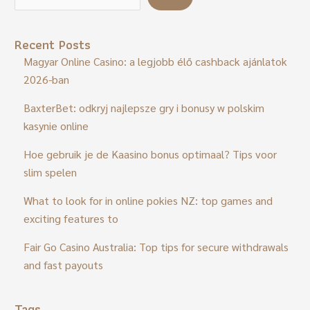
Recent Posts
Magyar Online Casino: a legjobb élő cashback ajánlatok
2026-ban
BaxterBet: odkryj najlepsze gry i bonusy w polskim
kasynie online
Hoe gebruik je de Kaasino bonus optimaal? Tips voor
slim spelen
What to look for in online pokies NZ: top games and
exciting features to
Fair Go Casino Australia: Top tips for secure withdrawals
and fast payouts
Tags