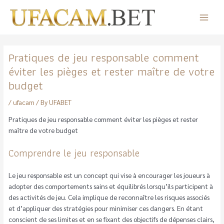
Skip
to
Main
content
Menu
Pratiques de jeu responsable comment
éviter les pièges et rester maître de votre
budget
/
ufacam
/ By
UFABET
Pratiques de jeu responsable comment éviter les pièges et rester
maître de votre budget
Comprendre le jeu responsable
Le jeu responsable est un concept qui vise à encourager les joueurs à
adopter des comportements sains et équilibrés lorsqu’ils participent à
des activités de jeu. Cela implique de reconnaître les risques associés
et d’appliquer des stratégies pour minimiser ces dangers. En étant
conscient de ses limites et en se fixant des objectifs de dépenses clairs,