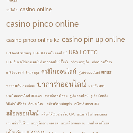
casino online
11 ไฮโล
casino pinco online
casino pin up online
casino pinco online kz
UFA LOTTO
Hot Road Gaming
UFACAM คาสิโนออนไลน์
UFA เว็บตรงไม่ผ่านเอเย่นต์ ฝากถอนไม่มีขั้นต่ำ
กติกาเกมรูเล็ต
กติกาเกมวัววัว
คาสิโนออนไลน์
คาสิโนบาคาร่า ใหม่ล่าสุด
ดูไก่ชนออนไลน์ UFABET
บาคาร่าออนไลน์
ทดลองเล่นเกมสล็อต
มวยกัมพูชา
มวยไทยออนไลน์ UFACAM
ราคาต่อรองไก่ชน
รูเล็ตออนไลน์
รูเล็ต เงินจริง
วิธีเล่นไพ่วัววัว
ศึกมวยไทย
สมัครเว็บพนันยูฟ่า
สมัครเว็บมวย UFA
สล็อตออนไลน์
สล็อตได้เงินจริง เว็บ UFA
เกมคาสิโนถ่ายทอดสด
เกมพนันพื้นบ้าน
เกมรูเล็ตถ่ายทอดสด
เกมสล็อตแตกง่าย
เกมไพ่คาสิโนสด
เข้าเล่น UFACAM