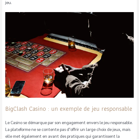
jeu.
BigClash Casino : un exemple de jeu responsable
Le Casino se démarque par son engagement envers le jeu responsable.
La plateforme ne se contente pas d’offrir un large choix de jeux, mais
elle met également en avant des pratiques qui garantissent la