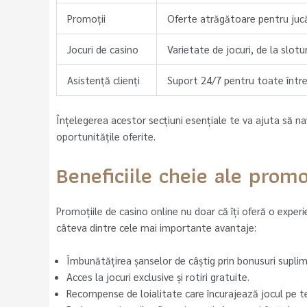
Promoții
Oferte atrăgătoare pentru jucăt
Jocuri de casino
Varietate de jocuri, de la slotu
Asistență clienți
Suport 24/7 pentru toate între
Înțelegerea acestor secțiuni esențiale te va ajuta să nav
oportunitățile oferite.
Beneficiile cheie ale promo
Promoțiile de casino online nu doar că îți oferă o experi
câteva dintre cele mai importante avantaje:
Îmbunătățirea șanselor de câștig prin bonusuri supli
Acces la jocuri exclusive și rotiri gratuite.
Recompense de loialitate care încurajează jocul pe t