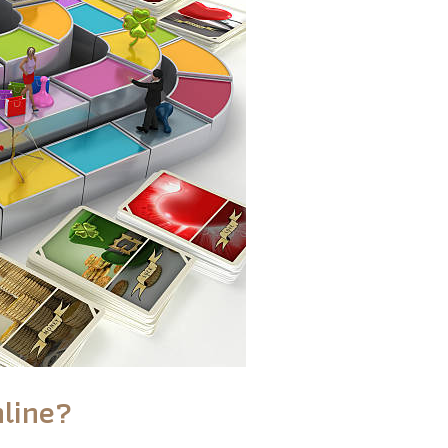
nline?