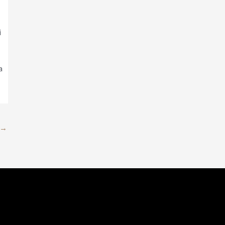
i
a
→