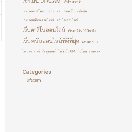
เข้าเล่น UFACAM
เค้าไพ่บาคาร่า
เล่นเกมคาสิโนบนมือถือ
เล่นเกมพนันบนมือถือ
เล่นเกมสล็อต ค่ายไหนดี
เล่นไพ่ออนไลน์
เว็บคาสิโนออนไลน์
เว็บคาสิโน ได้เงินจริง
เว็บพนันออนไลน์ที่ดีที่สุด
แทงมวย R1
ไพ่บาคาร่า เจ้ามือหุ่นยนต์
ไพ่วัววัว UFA
ไฮโลถ่ายทอดสด
Categories
ufacam