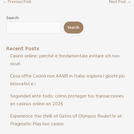
←
Previous Post
Next Post
→
Search
Search
Recent Posts
Casinò online: perché è fondamentale evitare siti non
sicuri
Cosa offre Casinò non AAMS in Italia: esplora i giochi più
innovativi e i
Seguridad ante todo: cómo proteger tus transacciones
en casinos online en 2026
Experience the thrill of Gates of Olympus Roulette at
Pragmatic Play live casino