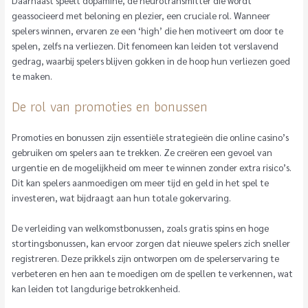
geassocieerd met beloning en plezier, een cruciale rol. Wanneer
spelers winnen, ervaren ze een ‘high’ die hen motiveert om door te
spelen, zelfs na verliezen. Dit fenomeen kan leiden tot verslavend
gedrag, waarbij spelers blijven gokken in de hoop hun verliezen goed
te maken.
De rol van promoties en bonussen
Promoties en bonussen zijn essentiële strategieën die online casino’s
gebruiken om spelers aan te trekken. Ze creëren een gevoel van
urgentie en de mogelijkheid om meer te winnen zonder extra risico’s.
Dit kan spelers aanmoedigen om meer tijd en geld in het spel te
investeren, wat bijdraagt aan hun totale gokervaring.
De verleiding van welkomstbonussen, zoals gratis spins en hoge
stortingsbonussen, kan ervoor zorgen dat nieuwe spelers zich sneller
registreren. Deze prikkels zijn ontworpen om de spelerservaring te
verbeteren en hen aan te moedigen om de spellen te verkennen, wat
kan leiden tot langdurige betrokkenheid.