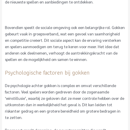
de nieuwste spellen en aanbiedingen te ontdekken.
Bovendien speelt de sociale omgeving ook een belangrijke rol. Gokken
gebeurt vaak in groepsverband, wat een gevoel van saamhorigheid
en competitie creëert. Dit sociale aspect kan de ervaring versterken
en spelers aanmoedigen om terug te keren voor meer. Het idee dat
anderen ook deelnemen, verhoogt de aantrekkingskracht van de
spellen en de mogelijkheid om samen te winnen.
Psychologische factoren bij gokken
De psychologie achter gokken is complex en omvat verschillende
factoren. Veel spelers worden gedreven door de zogenaamde
‘winstillusie’, waarbij ze geloven dat ze meer controle hebben over de
uitkomsten dan in werkelijkheid het geval is. Dit kan leiden tot
riskanter gedrag en een grotere bereidheid om grotere bedragen in
te zetten.
Daarnaast speelt dopamine, de neurotransmitter die wordt