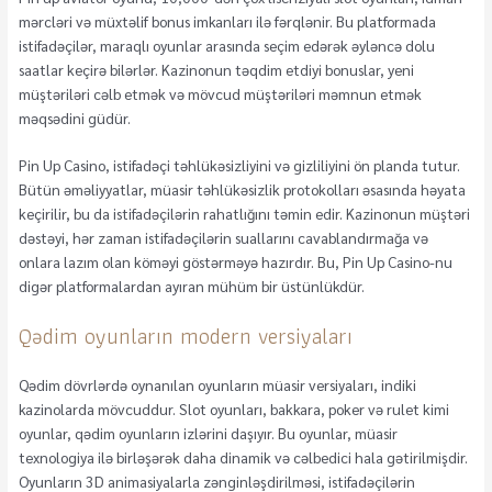
mərcləri və müxtəlif bonus imkanları ilə fərqlənir. Bu platformada
istifadəçilər, maraqlı oyunlar arasında seçim edərək əyləncə dolu
saatlar keçirə bilərlər. Kazinonun təqdim etdiyi bonuslar, yeni
müştəriləri cəlb etmək və mövcud müştəriləri məmnun etmək
məqsədini güdür.
Pin Up Casino, istifadəçi təhlükəsizliyini və gizliliyini ön planda tutur.
Bütün əməliyyatlar, müasir təhlükəsizlik protokolları əsasında həyata
keçirilir, bu da istifadəçilərin rahatlığını təmin edir. Kazinonun müştəri
dəstəyi, hər zaman istifadəçilərin suallarını cavablandırmağa və
onlara lazım olan köməyi göstərməyə hazırdır. Bu, Pin Up Casino-nu
digər platformalardan ayıran mühüm bir üstünlükdür.
Qədim oyunların modern versiyaları
Qədim dövrlərdə oynanılan oyunların müasir versiyaları, indiki
kazinolarda mövcuddur. Slot oyunları, bakkara, poker və rulet kimi
oyunlar, qədim oyunların izlərini daşıyır. Bu oyunlar, müasir
texnologiya ilə birləşərək daha dinamik və cəlbedici hala gətirilmişdir.
Oyunların 3D animasiyalarla zənginləşdirilməsi, istifadəçilərin