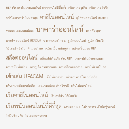
UFA เว็บตรงไม่ผ่านเอเย่นต์ ฝากถอนไม่มีขั้นต่ำ
กติกาเกมรูเล็ต
กติกาเกมวัววัว
คาสิโนออนไลน์
คาสิโนบาคาร่า ใหม่ล่าสุด
ดูไก่ชนออนไลน์ UFABET
บาคาร่าออนไลน์
ทดลองเล่นเกมสล็อต
มวยกัมพูชา
มวยไทยออนไลน์ UFACAM
ราคาต่อรองไก่ชน
รูเล็ตออนไลน์
รูเล็ต เงินจริง
วิธีเล่นไพ่วัววัว
ศึกมวยไทย
สมัครเว็บพนันยูฟ่า
สมัครเว็บมวย UFA
สล็อตออนไลน์
สล็อตได้เงินจริง เว็บ UFA
เกมคาสิโนถ่ายทอดสด
เกมพนันพื้นบ้าน
เกมรูเล็ตถ่ายทอดสด
เกมสล็อตแตกง่าย
เกมไพ่คาสิโนสด
เข้าเล่น UFACAM
เค้าไพ่บาคาร่า
เล่นเกมคาสิโนบนมือถือ
เล่นเกมพนันบนมือถือ
เล่นเกมสล็อต ค่ายไหนดี
เล่นไพ่ออนไลน์
เว็บคาสิโนออนไลน์
เว็บคาสิโน ได้เงินจริง
เว็บพนันออนไลน์ที่ดีที่สุด
แทงมวย R1
ไพ่บาคาร่า เจ้ามือหุ่นยนต์
ไพ่วัววัว UFA
ไฮโลถ่ายทอดสด