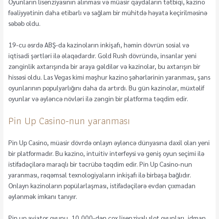
Oyunların lisenziyasının alınması və müasir qaydaların tətbiqi, kazino
fəaliyyətinin daha etibarlı və sağlam bir mühitdə həyata keçirilməsinə
səbəb oldu.
19-cu əsrdə ABŞ-da kazinoların inkişafı, həmin dövrün sosial və
iqtisadi şərtləri ilə əlaqədardır. Gold Rush dövründə, insanlar yeni
zənginlik axtarışında bir araya gəldilər və kazinolar, bu axtarışın bir
hissəsi oldu. Las Vegas kimi məşhur kazino şəhərlərinin yaranması, şans
oyunlarının populyarlığını daha da artırdı. Bu gün kazinolar, müxtəlif
oyunlar və əyləncə növləri ilə zəngin bir platforma təqdim edir.
Pin Up Casino-nun yaranması
Pin Up Casino, müasir dövrdə onlayn əyləncə dünyasına daxil olan yeni
bir platformadır. Bu kazino, intuitiv interfeysi və geniş oyun seçimi ilə
istifadəçilərə maraqlı bir təcrübə təqdim edir. Pin Up Casino-nun
yaranması, rəqəmsal texnologiyaların inkişafı ilə birbaşa bağlıdır.
Onlayn kazinoların popülarlaşması, istifadəçilərə evdən çıxmadan
əylənmək imkanı tanıyır.
Pin up aviator oyunu, 10,000-dən çox lisenziyalı slot oyunları, idman