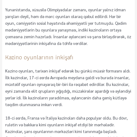
Yunanistanda, xüsusilə Olimpiyadalar zamanı, oyunlar yalnız idman
yarışları deyil, həm də mərc oyunları olaraq qəbul edilirdi. Hər bir
oyun, cəmiyyətin sosial həyatında əhəmiyyətli yer tutmuşdu. Qədim
mədəniyyətlərin bu oyunlara yanaşması, indiki kazinoların ortaya
çıxmasına zemin hazırladı. İnsanlar əyləncəni və şansı birləşdirərək, öz
mədəniyyətlərinin inkişafına da töhfə verdilər.
Kazino oyunlarının inkişafı
Kazino oyunları, tarixən inkişaf edərək bu günkü müasir formasını aldı.
İlk kazinolar, 17-ci əsrdə Avropada meydana gəldi və burada insanlar,
müxtəlif oyunları oynayaraq bir-biri ilə rəqabət edirdilər. Bu kazinolar,
eyni zamanda elit qrupların yığışdığı, müzakirələr apardığı və əyləndiyi
yerlər idi. İlk kazinoların yaradılması, əyləncənin daha geniş kütləyə
təqdim olunmasına imkan verdi.
18-ci əsrdə, Fransa və İtaliya kazinoları daha populyar oldu. Bu dövr,
ruletin və bakkara kimi oyunların inkişaf etdiyi bir mərhələdir.
Kazinolar, şans oyunlarının mərkəzləri kimi tanınmağa başladı.