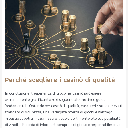
Perché scegliere i casinò di qualità
In conclusione, l’esperienza di gioco nei casinò può essere
estremamente gratificante se si seguono alcune linee guida
fondamentali. Optando per casinò di qualità, caratterizzati da elevati
standard di sicurezza, una variegata offerta di giochi e vantaggi
irresistibili, potrai massimizzare il tuo divertimento e le tue possibilità
di vincita. Ricorda di informarti sempre e di giocare responsabilmente