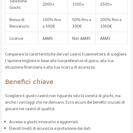
Selezione
2000+
1500+
2500+
Giochi
Bonus di
100% fino
50% fino a
200% fino a
Benvenuto
a 500€
300€
1000€
Licenze
AAMS
Non AAMS
AAMS
Comparare le caratteristiche dei vari casinò ti permetterà di scegliere
l’opzione migliore in base alle tue preferenze di gioco, alla tua
situazione finanziaria e alla tua ricerca di sicurezza.
Benefici chiave
Scegliere il giusto casinò non riguarda solo la varietà di giochi, ma
anche i vantaggi che ne derivano. Ecco alcuni dei benefici cruciali di
giocare nei casinò di qualità:
Accesso a giochi innovativi e aggiornati.
Elevati livelli di sicurezza e protezione dei dati.