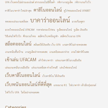
UFA เว็บตรงไม่ผ่านเอเย่นต์ ฝากถอนไม่มีขั้นต่ำ
กติกาเกมรูเล็ต
กติกาเกมวัววัว
คาสิโนออนไลน์
คาสิโนบาคาร่า ใหม่ล่าสุด
ดูไก่ชนออนไลน์ UFABET
บาคาร่าออนไลน์
ทดลองเล่นเกมสล็อต
มวยกัมพูชา
มวยไทยออนไลน์ UFACAM
ราคาต่อรองไก่ชน
รูเล็ตออนไลน์
รูเล็ต เงินจริง
วิธีเล่นไพ่วัววัว
ศึกมวยไทย
สมัครเว็บพนันยูฟ่า
สมัครเว็บมวย UFA
สล็อตออนไลน์
สล็อตได้เงินจริง เว็บ UFA
เกมคาสิโนถ่ายทอดสด
เกมพนันพื้นบ้าน
เกมรูเล็ตถ่ายทอดสด
เกมสล็อตแตกง่าย
เกมไพ่คาสิโนสด
เข้าเล่น UFACAM
เค้าไพ่บาคาร่า
เล่นเกมคาสิโนบนมือถือ
เล่นเกมพนันบนมือถือ
เล่นเกมสล็อต ค่ายไหนดี
เล่นไพ่ออนไลน์
เว็บคาสิโนออนไลน์
เว็บคาสิโน ได้เงินจริง
เว็บพนันออนไลน์ที่ดีที่สุด
แทงมวย R1
ไพ่บาคาร่า เจ้ามือหุ่นยนต์
ไพ่วัววัว UFA
ไฮโลถ่ายทอดสด
Categories