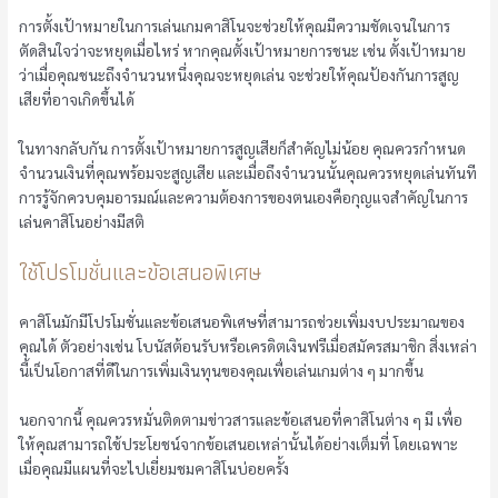
การตั้งเป้าหมายในการเล่นเกมคาสิโนจะช่วยให้คุณมีความชัดเจนในการ
ตัดสินใจว่าจะหยุดเมื่อไหร่ หากคุณตั้งเป้าหมายการชนะ เช่น ตั้งเป้าหมาย
ว่าเมื่อคุณชนะถึงจำนวนหนึ่งคุณจะหยุดเล่น จะช่วยให้คุณป้องกันการสูญ
เสียที่อาจเกิดขึ้นได้
ในทางกลับกัน การตั้งเป้าหมายการสูญเสียก็สำคัญไม่น้อย คุณควรกำหนด
จำนวนเงินที่คุณพร้อมจะสูญเสีย และเมื่อถึงจำนวนนั้นคุณควรหยุดเล่นทันที
การรู้จักควบคุมอารมณ์และความต้องการของตนเองคือกุญแจสำคัญในการ
เล่นคาสิโนอย่างมีสติ
ใช้โปรโมชั่นและข้อเสนอพิเศษ
คาสิโนมักมีโปรโมชั่นและข้อเสนอพิเศษที่สามารถช่วยเพิ่มงบประมาณของ
คุณได้ ตัวอย่างเช่น โบนัสต้อนรับหรือเครดิตเงินฟรีเมื่อสมัครสมาชิก สิ่งเหล่า
นี้เป็นโอกาสที่ดีในการเพิ่มเงินทุนของคุณเพื่อเล่นเกมต่าง ๆ มากขึ้น
นอกจากนี้ คุณควรหมั่นติดตามข่าวสารและข้อเสนอที่คาสิโนต่าง ๆ มี เพื่อ
ให้คุณสามารถใช้ประโยชน์จากข้อเสนอเหล่านั้นได้อย่างเต็มที่ โดยเฉพาะ
เมื่อคุณมีแผนที่จะไปเยี่ยมชมคาสิโนบ่อยครั้ง