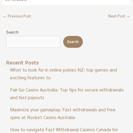
←
Previous Post
Next Post
→
Search
Search
Recent Posts
What to look for in online pokies NZ: top games and
exciting features to
Fair Go Casino Australia: Top tips for secure withdrawals
and fast payouts
Maximize your gameplay: Fast withdrawals and free
spins at Rocket Casino Australia
How to navigate Fast Withdrawal Casinos Canada for