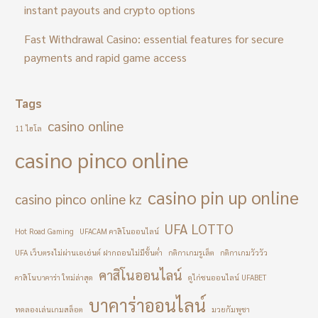
instant payouts and crypto options
Fast Withdrawal Casino: essential features for secure
payments and rapid game access
Tags
casino online
11 ไฮโล
casino pinco online
casino pin up online
casino pinco online kz
UFA LOTTO
Hot Road Gaming
UFACAM คาสิโนออนไลน์
UFA เว็บตรงไม่ผ่านเอเย่นต์ ฝากถอนไม่มีขั้นต่ำ
กติกาเกมรูเล็ต
กติกาเกมวัววัว
คาสิโนออนไลน์
คาสิโนบาคาร่า ใหม่ล่าสุด
ดูไก่ชนออนไลน์ UFABET
บาคาร่าออนไลน์
ทดลองเล่นเกมสล็อต
มวยกัมพูชา