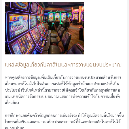
แหล่งข้อมูลเกี่ยวกับคาสิโนและการวางแผนงบประมาณ
หากคุณต้องการข้อมูลเพิ่มเติมเกี่ยวกับการวางแผนงบประมาณสำหรับการ
เยี่ยมชมคาสิโน มีเว็บไซต์หลายแห่งที่ให้ข้อมูลเชิงลึกและคำแนะนำที่เป็น
ประโยชน์ เว็บไซต์เหล่านี้สามารถช่วยให้คุณเข้าใจเกี่ยวกับกลยุทธ์การเล่น
เกม เทคนิคการจัดการงบประมาณ และการทำความเข้าใจกับความเสี่ยงที่
เกี่ยวข้อง
การศึกษาและค้นคว้าข้อมูลก่อนการเล่นจริงจะทำให้คุณมีความมั่นใจมากขึ้น
ในการเดิมพัน และสามารถสร้างประสบการณ์ที่ดีและปลอดภัยในคาสิโนได้
อย่างแน่นอน