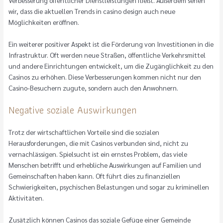
wir, dass die aktuellen Trends in casino design auch neue
Möglichkeiten eröffnen.
Ein weiterer positiver Aspekt ist die Förderung von Investitionen in die
Infrastruktur. Oft werden neue Straßen, öffentliche Verkehrsmittel
und andere Einrichtungen entwickelt, um die Zugänglichkeit zu den
Casinos zu erhöhen. Diese Verbesserungen kommen nicht nur den
Casino-Besuchern zugute, sondern auch den Anwohnern.
Negative soziale Auswirkungen
Trotz der wirtschaftlichen Vorteile sind die sozialen
Herausforderungen, die mit Casinos verbunden sind, nicht zu
vernachlässigen. Spielsucht ist ein ernstes Problem, das viele
Menschen betrifft und erhebliche Auswirkungen auf Familien und
Gemeinschaften haben kann. Oft führt dies zu finanziellen
Schwierigkeiten, psychischen Belastungen und sogar zu kriminellen
Aktivitäten.
Zusätzlich können Casinos das soziale Gefüge einer Gemeinde