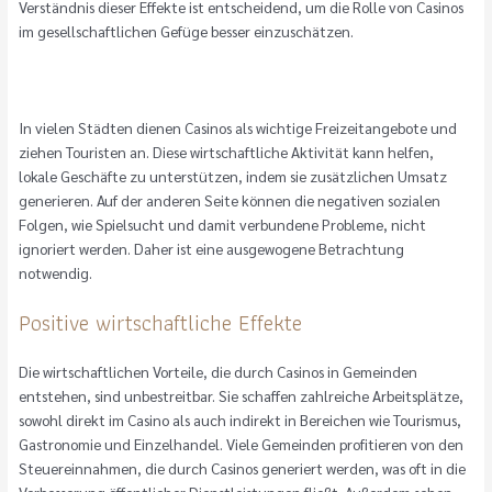
Verständnis dieser Effekte ist entscheidend, um die Rolle von Casinos
im gesellschaftlichen Gefüge besser einzuschätzen.
In vielen Städten dienen Casinos als wichtige Freizeitangebote und
ziehen Touristen an. Diese wirtschaftliche Aktivität kann helfen,
lokale Geschäfte zu unterstützen, indem sie zusätzlichen Umsatz
generieren. Auf der anderen Seite können die negativen sozialen
Folgen, wie Spielsucht und damit verbundene Probleme, nicht
ignoriert werden. Daher ist eine ausgewogene Betrachtung
notwendig.
Positive wirtschaftliche Effekte
Die wirtschaftlichen Vorteile, die durch Casinos in Gemeinden
entstehen, sind unbestreitbar. Sie schaffen zahlreiche Arbeitsplätze,
sowohl direkt im Casino als auch indirekt in Bereichen wie Tourismus,
Gastronomie und Einzelhandel. Viele Gemeinden profitieren von den
Steuereinnahmen, die durch Casinos generiert werden, was oft in die
Verbesserung öffentlicher Dienstleistungen fließt. Außerdem sehen