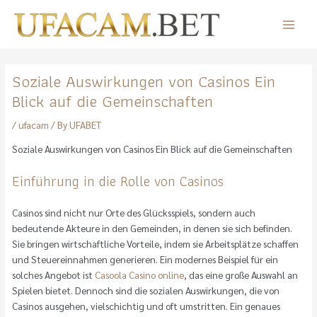
Skip
to
Main
content
Menu
Soziale Auswirkungen von Casinos Ein
Blick auf die Gemeinschaften
/
ufacam
/ By
UFABET
Soziale Auswirkungen von Casinos Ein Blick auf die Gemeinschaften
Einführung in die Rolle von Casinos
Casinos sind nicht nur Orte des Glücksspiels, sondern auch
bedeutende Akteure in den Gemeinden, in denen sie sich befinden.
Sie bringen wirtschaftliche Vorteile, indem sie Arbeitsplätze schaffen
und Steuereinnahmen generieren. Ein modernes Beispiel für ein
solches Angebot ist
Casoola Casino online
, das eine große Auswahl an
Spielen bietet. Dennoch sind die sozialen Auswirkungen, die von
Casinos ausgehen, vielschichtig und oft umstritten. Ein genaues