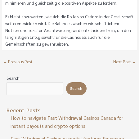
minimieren und gleichzeitig die positiven Aspekte zu fördern.
Es bleibt abzuwarten, wie sich die Rolle von Casinos in der Gesellschaft
weiterentwickeln wird. Die Balance zwischen wirtschaftlichem
Nutzen und sozialer Verantwortung wird entscheidend sein, um den
langfristigen Erfolg sowohl für die Casinos als auch für die
Gemeinschaften zu gewährleisten.
←
Previous Post
Next Post
→
Search
Search
Recent Posts
How to navigate Fast Withdrawal Casinos Canada for
instant payouts and crypto options
Fast Withdrawal Casino: essential features for secure