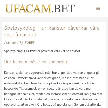
Skip
to
Main
content
Menu
Spelpsykologi Hur känslor påverkar våra
val på casinot
/
ufacam
/ By
UFABET
Spelpsykologi Hur känslor påverkar våra val på casinot
Hur känslor påverkar spelbeslut
Känslor spelar en avgörande roll i hur vi gör våra val när vi spelar på
casinon. Oavsett om vi känner oss glada, ledsna, stressade eller
entusiastiska, kan dessa känslor påverka vår spelförmåga och vårt
beteende. Till exempel, om en spelare är glad kan de vara mer
benägna att ta risker, medan en spelare som är stressad kan göra mer
försiktiga val. Detta innebär att våra känslor inte bara påverkar vår
upplevelse, utan även våra beslut på spelplanen. Genom att utforska