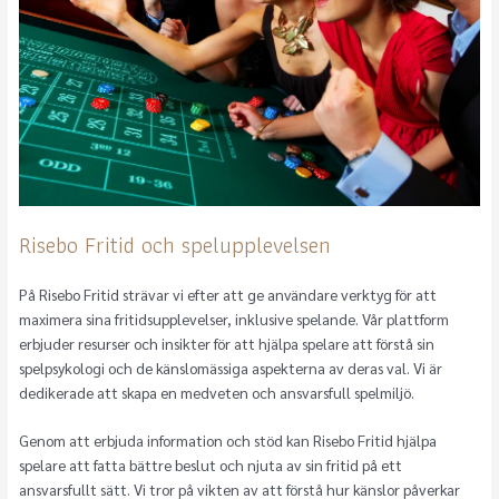
Risebo Fritid och spelupplevelsen
På Risebo Fritid strävar vi efter att ge användare verktyg för att
maximera sina fritidsupplevelser, inklusive spelande. Vår plattform
erbjuder resurser och insikter för att hjälpa spelare att förstå sin
spelpsykologi och de känslomässiga aspekterna av deras val. Vi är
dedikerade att skapa en medveten och ansvarsfull spelmiljö.
Genom att erbjuda information och stöd kan Risebo Fritid hjälpa
spelare att fatta bättre beslut och njuta av sin fritid på ett
ansvarsfullt sätt. Vi tror på vikten av att förstå hur känslor påverkar