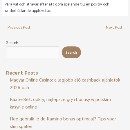
våra val och strävar efter att göra spelande till en positiv och
underhållande upplevelse.
←
Previous Post
Next Post
→
Search
Search
Recent Posts
Magyar Online Casino: a legjobb élő cashback ajánlatok
2026-ban
BaxterBet: odkryj najlepsze gry i bonusy w polskim
kasynie online
Hoe gebruik je de Kaasino bonus optimaal? Tips voor
slim spelen