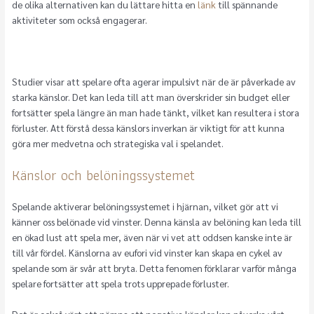
de olika alternativen kan du lättare hitta en
länk
till spännande
aktiviteter som också engagerar.
Studier visar att spelare ofta agerar impulsivt när de är påverkade av
starka känslor. Det kan leda till att man överskrider sin budget eller
fortsätter spela längre än man hade tänkt, vilket kan resultera i stora
förluster. Att förstå dessa känslors inverkan är viktigt för att kunna
göra mer medvetna och strategiska val i spelandet.
Känslor och belöningssystemet
Spelande aktiverar belöningssystemet i hjärnan, vilket gör att vi
känner oss belönade vid vinster. Denna känsla av belöning kan leda till
en ökad lust att spela mer, även när vi vet att oddsen kanske inte är
till vår fördel. Känslorna av eufori vid vinster kan skapa en cykel av
spelande som är svår att bryta. Detta fenomen förklarar varför många
spelare fortsätter att spela trots upprepade förluster.
Det är också värt att nämna att negativa känslor kan påverka vårt