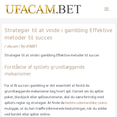
Skip
to
Main
content
Menu
Strategier til at vinde i gambling Effektive
metoder til succes
/
ufacam
/ By
UFABET
Strategier til at vinde i gambling Effektive metoder til succes
Forståelse af spillets grundlæggende
mekanismer
For at få succes i gambling er det essentielt at forstå de
grundlæggende mekanismer bag hvert spil. Uanset om du spiller
poker, blackjack eller spilleautomater, skal du være fortrolig med
spillets regler og strategier. At finde de
bedste udenlandske casino
muliggør, at du kan træffe informerede beslutninger, når du sidder
ved bordet eller spiller online.