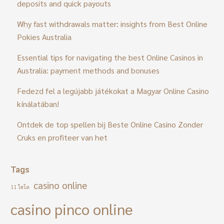
deposits and quick payouts
Why fast withdrawals matter: insights from Best Online
Pokies Australia
Essential tips for navigating the best Online Casinos in
Australia: payment methods and bonuses
Fedezd fel a legújabb játékokat a Magyar Online Casino
kínálatában!
Ontdek de top spellen bij Beste Online Casino Zonder
Cruks en profiteer van het
Tags
casino online
11 ไฮโล
casino pinco online