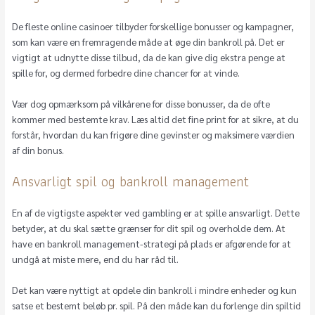
De fleste online casinoer tilbyder forskellige bonusser og kampagner,
som kan være en fremragende måde at øge din bankroll på. Det er
vigtigt at udnytte disse tilbud, da de kan give dig ekstra penge at
spille for, og dermed forbedre dine chancer for at vinde.
Vær dog opmærksom på vilkårene for disse bonusser, da de ofte
kommer med bestemte krav. Læs altid det fine print for at sikre, at du
forstår, hvordan du kan frigøre dine gevinster og maksimere værdien
af din bonus.
Ansvarligt spil og bankroll management
En af de vigtigste aspekter ved gambling er at spille ansvarligt. Dette
betyder, at du skal sætte grænser for dit spil og overholde dem. At
have en bankroll management-strategi på plads er afgørende for at
undgå at miste mere, end du har råd til.
Det kan være nyttigt at opdele din bankroll i mindre enheder og kun
satse et bestemt beløb pr. spil. På den måde kan du forlenge din spiltid