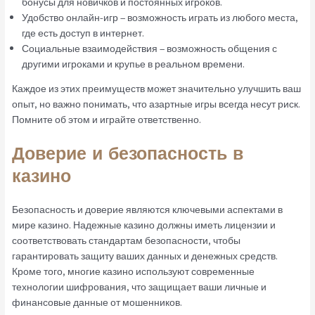
бонусы для новичков и постоянных игроков.
Удобство онлайн-игр – возможность играть из любого места,
где есть доступ в интернет.
Социальные взаимодействия – возможность общения с
другими игроками и крупье в реальном времени.
Каждое из этих преимуществ может значительно улучшить ваш
опыт, но важно понимать, что азартные игры всегда несут риск.
Помните об этом и играйте ответственно.
Доверие и безопасность в
казино
Безопасность и доверие являются ключевыми аспектами в
мире казино. Надежные казино должны иметь лицензии и
соответствовать стандартам безопасности, чтобы
гарантировать защиту ваших данных и денежных средств.
Кроме того, многие казино используют современные
технологии шифрования, что защищает ваши личные и
финансовые данные от мошенников.