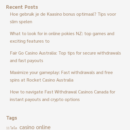
Recent Posts
Hoe gebruik je de Kaasino bonus optimaal? Tips voor
slim spelen
What to look for in online pokies NZ: top games and
exciting features to
Fair Go Casino Australia: Top tips for secure withdrawals
and fast payouts
Maximize your gameplay: Fast withdrawals and free
spins at Rocket Casino Australia
How to navigate Fast Withdrawal Casinos Canada for
instant payouts and crypto options
Tags
casino online
11 ไฮโล