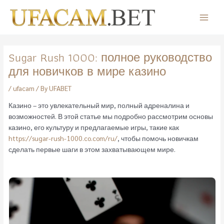
Skip
to
Main
content
Menu
Sugar Rush 1000: полное руководство
для новичков в мире казино
/
ufacam
/ By
UFABET
Казино – это увлекательный мир, полный адреналина и
возможностей. В этой статье мы подробно рассмотрим основы
казино, его культуру и предлагаемые игры, такие как
https://sugar-rush-1000.co.com/ru/
, чтобы помочь новичкам
сделать первые шаги в этом захватывающем мире.