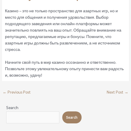
Казино – это не только пространство для азартных игр, но и
место для общения и получения удовольствия. Выбор
подходящего заведения или онлайн-платформы может
значительно повлиять на ваш опыт. Обращайте внимание на
репутацию, предлагаемые игры и бонусы. Помните, что
азартные игры должны быть развлечением, а не источником
стресса.
Начните свой путь в мир казино осознанно и ответственно.
Позвольте этому увлекательному опыту принести вам радость
и, возможно, удачу!
←
Previous Post
Next Post
→
Search
Search