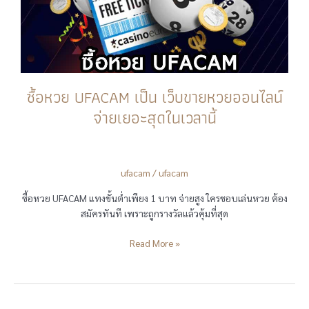
ซื้อหวย UFACAM เป็น เว็บขายหวยออนไลน์
จ่ายเยอะสุดในเวลานี้
ufacam
/
ufacam
ซื้อหวย UFACAM แทงขั้นต่ำเพียง 1 บาท จ่ายสูง ใครชอบเล่นหวย ต้อง
สมัครทันที เพราะถูกรางวัลแล้วคุ้มที่สุด
ซื้อ
Read More »
หวย
UFACAM
เป็น
เว็บ