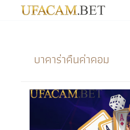
Skip
to
content
บาคาร่าคืนค่าคอม