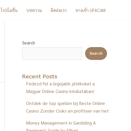
โปรโมชั่น
บทความ
ติดต่อเรา
ทางเข้า UFACAM
Search
Search
Recent Posts
Fedezd fel a legújabb játékokat a
Magyar Online Casino kínálatában!
Ontdek de top spellen bij Beste Online
Casino Zonder Cruks en profiteer van het
Money Management in Gambling A
Beginner's Guide by Efbet