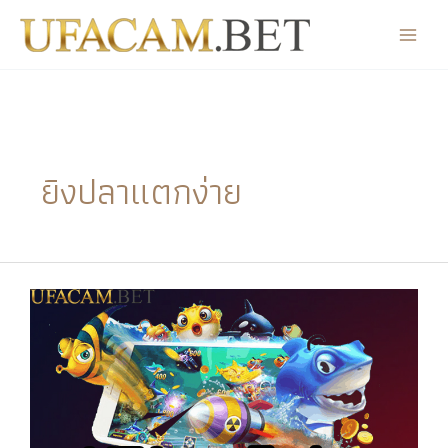
Skip
to
Main
content
Menu
ยิงปลาแตกง่าย