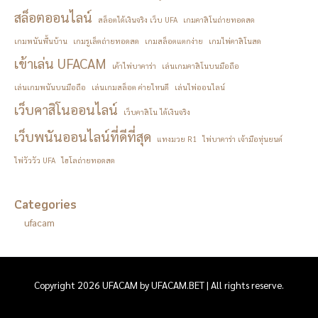
สล็อตออนไลน์
สล็อตได้เงินจริง เว็บ UFA
เกมคาสิโนถ่ายทอดสด
เกมพนันพื้นบ้าน
เกมรูเล็ตถ่ายทอดสด
เกมสล็อตแตกง่าย
เกมไพ่คาสิโนสด
เข้าเล่น UFACAM
เค้าไพ่บาคาร่า
เล่นเกมคาสิโนบนมือถือ
เล่นเกมพนันบนมือถือ
เล่นเกมสล็อต ค่ายไหนดี
เล่นไพ่ออนไลน์
เว็บคาสิโนออนไลน์
เว็บคาสิโน ได้เงินจริง
เว็บพนันออนไลน์ที่ดีที่สุด
แทงมวย R1
ไพ่บาคาร่า เจ้ามือหุ่นยนต์
ไพ่วัววัว UFA
ไฮโลถ่ายทอดสด
Categories
ufacam
Copyright 2026 UFACAM by UFACAM.BET | All rights reserve.