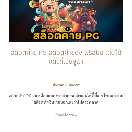
ใน
การ
เล่น
สล็อต
ออนไลน์
สล็อตค่าย PG สล็อตค่ายดัง ฟรีสปิน เล่นได้
แล้วที่เว็บยูฟ่า
ufacam
/
ufacam
สล็อตค่าย PG เกมสล็อตแตกง่าย สามารถเข้าเล่นได้ที่นี่เลย ใครชอบเกม
สล็อตทำเงินง่ายบอกเลยว่าไม่ควรพลาด
สล็อต
Read More »
ค่าย
PG