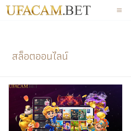
Skip
to
Main
content
Menu
สล็อตออนไลน์