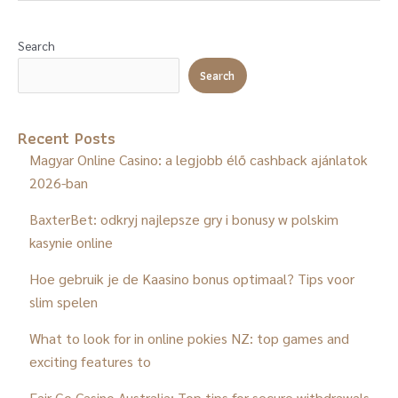
สล็อต
ค่าย
ดัง
Search
ฟรีส
Search
ปิน
เล่น
ได้
Recent Posts
แล้ว
Magyar Online Casino: a legjobb élő cashback ajánlatok
ที่
2026-ban
เว็บ
ยู
BaxterBet: odkryj najlepsze gry i bonusy w polskim
ฟ่า
kasynie online
Hoe gebruik je de Kaasino bonus optimaal? Tips voor
slim spelen
What to look for in online pokies NZ: top games and
exciting features to
Fair Go Casino Australia: Top tips for secure withdrawals