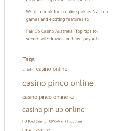
What to look for in online pokies NZ: top
games and exciting features to
Fair Go Casino Australia: Top tips for
secure withdrawals and fast payouts
Tags
casino online
11 ไฮโล
casino pinco online
casino pinco online kz
casino pin up online
Hot Road Gaming
UFACAM คาสิโนออนไลน์
UFA LOTTO