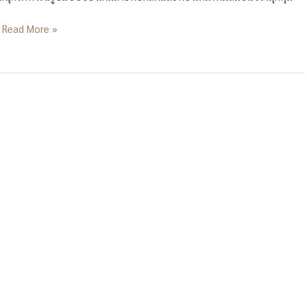
วาง
Read More »
เดิม
พัน
ไฮโล
ไทย
UFACAM
เลือก
แทง
11
ไฮโล
ได้
ทุกร
อบ