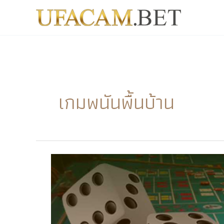
Skip
to
content
เกมพนันพื้นบ้าน