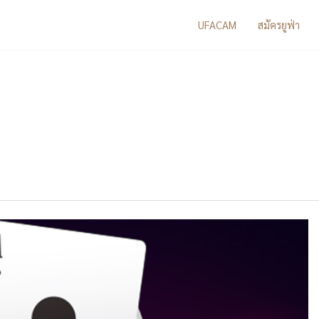
UFACAM
สมัครยูฟ่า