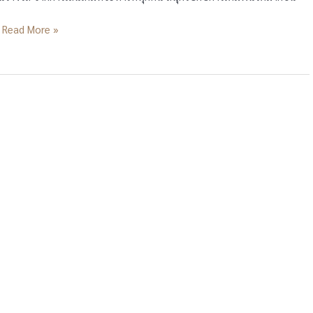
เกม
Read More »
ไพ่
วัว
วัว
เป็น
อีก
เกม
ไพ่
คา
สิ
โนสด
ที่
ทำ
เงิน
ให้
คุณ
ได้