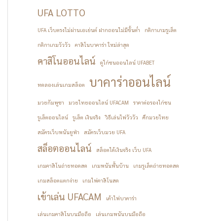
UFA LOTTO
UFA เว็บตรงไม่ผ่านเอเย่นต์ ฝากถอนไม่มีขั้นต่ำ
กติกาเกมรูเล็ต
กติกาเกมวัววัว
คาสิโนบาคาร่า ใหม่ล่าสุด
คาสิโนออนไลน์
ดูไก่ชนออนไลน์ UFABET
บาคาร่าออนไลน์
ทดลองเล่นเกมสล็อต
มวยกัมพูชา
มวยไทยออนไลน์ UFACAM
ราคาต่อรองไก่ชน
รูเล็ตออนไลน์
รูเล็ต เงินจริง
วิธีเล่นไพ่วัววัว
ศึกมวยไทย
สมัครเว็บพนันยูฟ่า
สมัครเว็บมวย UFA
สล็อตออนไลน์
สล็อตได้เงินจริง เว็บ UFA
เกมคาสิโนถ่ายทอดสด
เกมพนันพื้นบ้าน
เกมรูเล็ตถ่ายทอดสด
เกมสล็อตแตกง่าย
เกมไพ่คาสิโนสด
เข้าเล่น UFACAM
เค้าไพ่บาคาร่า
เล่นเกมคาสิโนบนมือถือ
เล่นเกมพนันบนมือถือ