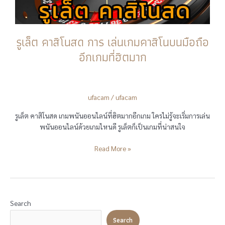
รูเล็ต คาสิโนสด การ เล่นเกมคาสิโนบนมือถือ
อีกเกมที่ฮิตมาก
ufacam
/
ufacam
รูเล็ต คาสิโนสด เกมพนันออนไลน์ที่ฮิตมากอีกเกม ใครไม่รู้จะเริ่มการเล่น
พนันออนไลน์ด้วยเกมไหนดี รูเล็ตก็เป็นเกมที่น่าสนใจ
รู
Read More »
เล็ต
คา
สิ
โนสด
การ
Search
เล่น
Search
เกม