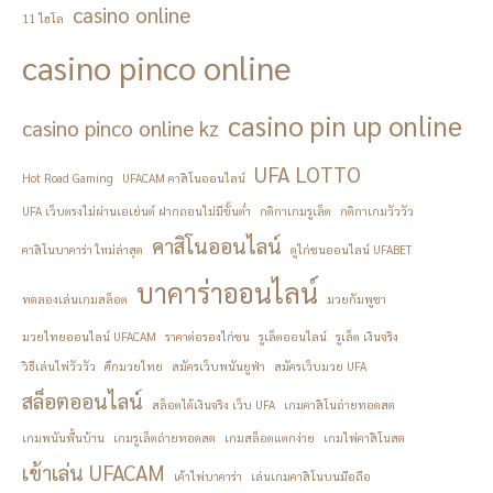
casino online
11 ไฮโล
casino pinco online
casino pin up online
casino pinco online kz
UFA LOTTO
Hot Road Gaming
UFACAM คาสิโนออนไลน์
UFA เว็บตรงไม่ผ่านเอเย่นต์ ฝากถอนไม่มีขั้นต่ำ
กติกาเกมรูเล็ต
กติกาเกมวัววัว
คาสิโนออนไลน์
คาสิโนบาคาร่า ใหม่ล่าสุด
ดูไก่ชนออนไลน์ UFABET
บาคาร่าออนไลน์
ทดลองเล่นเกมสล็อต
มวยกัมพูชา
มวยไทยออนไลน์ UFACAM
ราคาต่อรองไก่ชน
รูเล็ตออนไลน์
รูเล็ต เงินจริง
วิธีเล่นไพ่วัววัว
ศึกมวยไทย
สมัครเว็บพนันยูฟ่า
สมัครเว็บมวย UFA
สล็อตออนไลน์
สล็อตได้เงินจริง เว็บ UFA
เกมคาสิโนถ่ายทอดสด
เกมพนันพื้นบ้าน
เกมรูเล็ตถ่ายทอดสด
เกมสล็อตแตกง่าย
เกมไพ่คาสิโนสด
เข้าเล่น UFACAM
เค้าไพ่บาคาร่า
เล่นเกมคาสิโนบนมือถือ