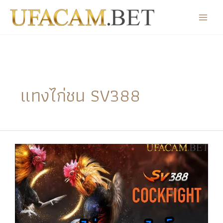
Skip
to
Main
content
Menu
แทงไก่ชน SV388