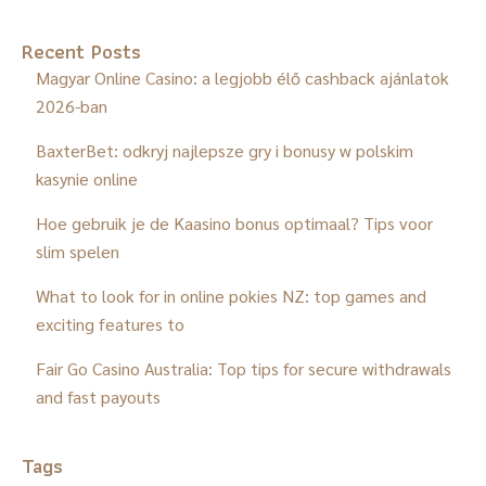
ราคา
ต่อ
Recent Posts
รอง
Magyar Online Casino: a legjobb élő cashback ajánlatok
ดี
2026-ban
ที่สุด
BaxterBet: odkryj najlepsze gry i bonusy w polskim
kasynie online
Hoe gebruik je de Kaasino bonus optimaal? Tips voor
slim spelen
What to look for in online pokies NZ: top games and
exciting features to
Fair Go Casino Australia: Top tips for secure withdrawals
and fast payouts
Tags