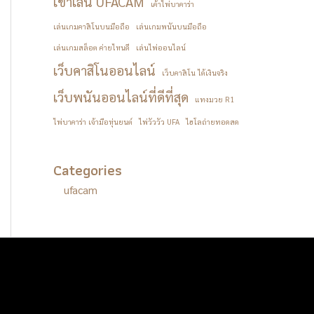
เข้าเล่น UFACAM
เค้าไพ่บาคาร่า
เล่นเกมคาสิโนบนมือถือ
เล่นเกมพนันบนมือถือ
เล่นเกมสล็อต ค่ายไหนดี
เล่นไพ่ออนไลน์
เว็บคาสิโนออนไลน์
เว็บคาสิโน ได้เงินจริง
เว็บพนันออนไลน์ที่ดีที่สุด
แทงมวย R1
ไพ่บาคาร่า เจ้ามือหุ่นยนต์
ไพ่วัววัว UFA
ไฮโลถ่ายทอดสด
Categories
ufacam