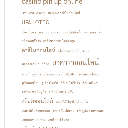
casino pin up online
Hot Road Gaming
UFACAM คาสิโนออนไลน์
UFA LOTTO
UFA เว็บตรงไม่ผ่านเอเย่นต์ ฝากถอนไม่มีขั้นต่ำ
กติกาเกมรูเล็ต
กติกาเกมวัววัว
คาสิโนบาคาร่า ใหม่ล่าสุด
คาสิโนออนไลน์
ดูไก่ชนออนไลน์ UFABET
บาคาร่าออนไลน์
ทดลองเล่นเกมสล็อต
มวยกัมพูชา
มวยไทยออนไลน์ UFACAM
ราคาต่อรองไก่ชน
รูเล็ตออนไลน์
รูเล็ต เงินจริง
วิธีเล่นไพ่วัววัว
ศึกมวยไทย
สมัครเว็บพนันยูฟ่า
สมัครเว็บมวย UFA
สล็อตออนไลน์
สล็อตได้เงินจริง เว็บ UFA
เกมคาสิโนถ่ายทอดสด
เกมพนันพื้นบ้าน
เกมรูเล็ตถ่ายทอดสด
เกมสล็อตแตกง่าย
เกมไพ่คาสิโนสด