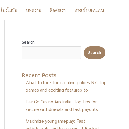
โปรโมชั่น
บทความ
ติดต่อเรา
ทางเข้า UFACAM
Search
Search
Recent Posts
What to look for in online pokies NZ: top
games and exciting features to
Fair Go Casino Australia: Top tips for
secure withdrawals and fast payouts
Maximize your gameplay: Fast
withdrawals and free spins at Rocket