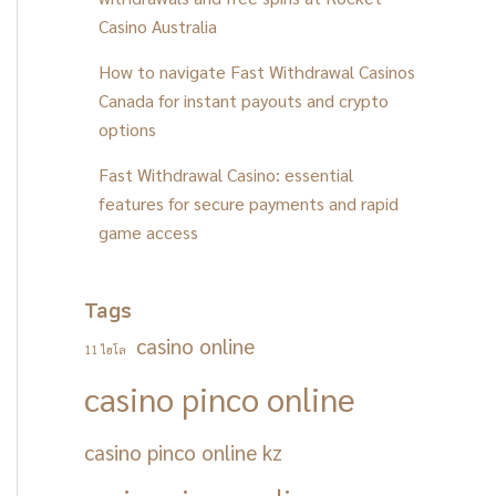
Casino Australia
How to navigate Fast Withdrawal Casinos
Canada for instant payouts and crypto
options
Fast Withdrawal Casino: essential
features for secure payments and rapid
game access
Tags
casino online
11 ไฮโล
casino pinco online
casino pinco online kz