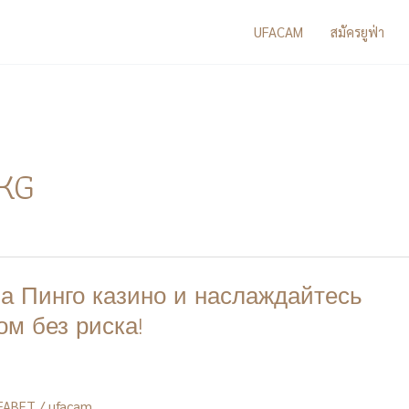
UFACAM
สมัครยูฟ่า
 KG
а Пинго казино и наслаждайтесь
ом без риска!
FABET
/
ufacam