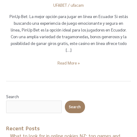
UFABET
/
ufacam
PinUp Bet: La mejor opción para jugar en línea en Ecuador Si estás
buscando una experiencia de juego emocionante y segura en
línea, PinUp Bet es la opción ideal para los jugadores en Ecuador.
Con una amplia variedad de tragamonedas, bonos generosos y la
posibilidad de ganar giros gratis, este casino en línea ofrece todo
[…]
PinUp
Read More »
Bet:
La
mejor
opción
para
Search
jugar
Search
en
línea
en
Recent Posts
Ecuador
What to look for in online pokies NZ: top games and