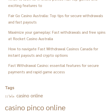
exciting features to
Fair Go Casino Australia: Top tips for secure withdrawals
and fast payouts
Maximize your gameplay: Fast withdrawals and free spins
at Rocket Casino Australia
How to navigate Fast Withdrawal Casinos Canada for
instant payouts and crypto options
Fast Withdrawal Casino: essential features for secure
payments and rapid game access
Tags
casino online
11 ไฮโล
casino pinco online