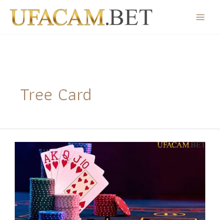
Skip
to
Main
content
Menu
Tree Card