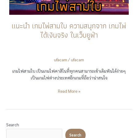
แนะนำ เกมไพ่สามใบ ความสนุกจาก เกมไพ่
ได้เงินจริง ในเว็บยูฟ่า
ufacam
/
ufacam
เกมไพ่สามใบ เป็นเกมไพ่คาสิโนที่ทุกคนสามารถเข้าเดิมพันได้ง่ายๆ
เป็นเกมไพ่ต่างประเทศอีกเกมที่ถือว่าน่าสนใจ
แนะนำ
Read More »
เกม
ไพ่
สาม
ใบ
ความ
Search
สนุก
Search
จาก