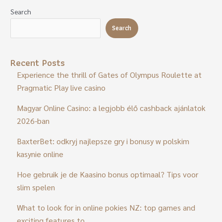
Search
Search
Recent Posts
Experience the thrill of Gates of Olympus Roulette at
Pragmatic Play live casino
Magyar Online Casino: a legjobb élő cashback ajánlatok
2026-ban
BaxterBet: odkryj najlepsze gry i bonusy w polskim
kasynie online
Hoe gebruik je de Kaasino bonus optimaal? Tips voor
slim spelen
What to look for in online pokies NZ: top games and
exciting features to