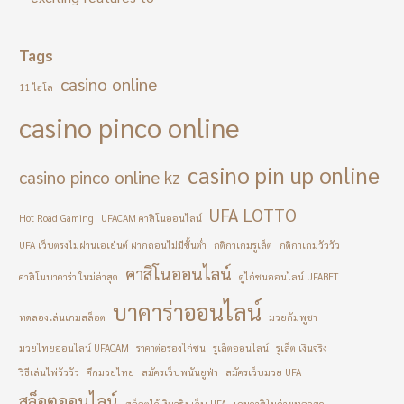
Tags
casino online
11 ไฮโล
casino pinco online
casino pin up online
casino pinco online kz
UFA LOTTO
Hot Road Gaming
UFACAM คาสิโนออนไลน์
UFA เว็บตรงไม่ผ่านเอเย่นต์ ฝากถอนไม่มีขั้นต่ำ
กติกาเกมรูเล็ต
กติกาเกมวัววัว
คาสิโนออนไลน์
คาสิโนบาคาร่า ใหม่ล่าสุด
ดูไก่ชนออนไลน์ UFABET
บาคาร่าออนไลน์
ทดลองเล่นเกมสล็อต
มวยกัมพูชา
มวยไทยออนไลน์ UFACAM
ราคาต่อรองไก่ชน
รูเล็ตออนไลน์
รูเล็ต เงินจริง
วิธีเล่นไพ่วัววัว
ศึกมวยไทย
สมัครเว็บพนันยูฟ่า
สมัครเว็บมวย UFA
สล็อตออนไลน์
สล็อตได้เงินจริง เว็บ UFA
เกมคาสิโนถ่ายทอดสด