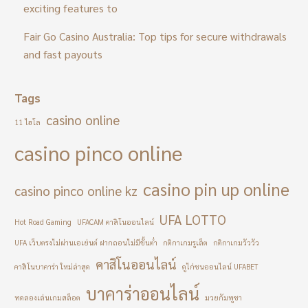
exciting features to
Fair Go Casino Australia: Top tips for secure withdrawals
and fast payouts
Tags
casino online
11 ไฮโล
casino pinco online
casino pin up online
casino pinco online kz
UFA LOTTO
Hot Road Gaming
UFACAM คาสิโนออนไลน์
UFA เว็บตรงไม่ผ่านเอเย่นต์ ฝากถอนไม่มีขั้นต่ำ
กติกาเกมรูเล็ต
กติกาเกมวัววัว
คาสิโนออนไลน์
คาสิโนบาคาร่า ใหม่ล่าสุด
ดูไก่ชนออนไลน์ UFABET
บาคาร่าออนไลน์
ทดลองเล่นเกมสล็อต
มวยกัมพูชา