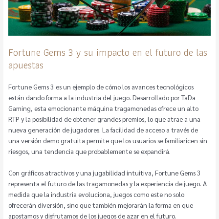
Fortune Gems 3 y su impacto en el futuro de las
apuestas
Fortune Gems 3 es un ejemplo de cómo los avances tecnológicos
están dando forma a la industria del juego. Desarrollado por TaDa
Gaming, esta emocionante máquina tragamonedas ofrece un alto
RTP y la posibilidad de obtener grandes premios, lo que atrae a una
nueva generación de jugadores. La facilidad de acceso a través de
una versión demo gratuita permite que los usuarios se familiaricen sin
riesgos, una tendencia que probablemente se expandirá.
Con gráficos atractivos y una jugabilidad intuitiva, Fortune Gems 3
representa el futuro de las tragamonedas y la experiencia de juego. A
medida que la industria evoluciona, juegos como este no solo
ofrecerán diversión, sino que también mejorarán la forma en que
apostamos y disfrutamos de los juegos de azar en el futuro.