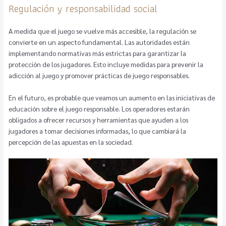
Regulación y responsabilidad social
A medida que el juego se vuelve más accesible, la regulación se
convierte en un aspecto fundamental. Las autoridades están
implementando normativas más estrictas para garantizar la
protección de los jugadores. Esto incluye medidas para prevenir la
adicción al juego y promover prácticas de juego responsables.
En el futuro, es probable que veamos un aumento en las iniciativas de
educación sobre el juego responsable. Los operadores estarán
obligados a ofrecer recursos y herramientas que ayuden a los
jugadores a tomar decisiones informadas, lo que cambiará la
percepción de las apuestas en la sociedad.