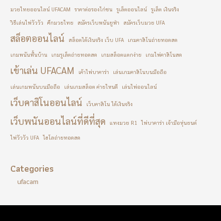
มวยไทยออนไลน์ UFACAM
ราคาต่อรองไก่ชน
รูเล็ตออนไลน์
รูเล็ต เงินจริง
วิธีเล่นไพ่วัววัว
ศึกมวยไทย
สมัครเว็บพนันยูฟ่า
สมัครเว็บมวย UFA
สล็อตออนไลน์
สล็อตได้เงินจริง เว็บ UFA
เกมคาสิโนถ่ายทอดสด
เกมพนันพื้นบ้าน
เกมรูเล็ตถ่ายทอดสด
เกมสล็อตแตกง่าย
เกมไพ่คาสิโนสด
เข้าเล่น UFACAM
เค้าไพ่บาคาร่า
เล่นเกมคาสิโนบนมือถือ
เล่นเกมพนันบนมือถือ
เล่นเกมสล็อต ค่ายไหนดี
เล่นไพ่ออนไลน์
เว็บคาสิโนออนไลน์
เว็บคาสิโน ได้เงินจริง
เว็บพนันออนไลน์ที่ดีที่สุด
แทงมวย R1
ไพ่บาคาร่า เจ้ามือหุ่นยนต์
ไพ่วัววัว UFA
ไฮโลถ่ายทอดสด
Categories
ufacam