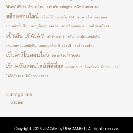
วิธีเล่นไพ่วัววัว
ศึกมวยไทย
สมัครเว็บพนันยูฟ่า
สมัครเว็บมวย UFA
สล็อตออนไลน์
สล็อตได้เงินจริง เว็บ UFA
เกมคาสิโนถ่ายทอดสด
เกมพนันพื้นบ้าน
เกมรูเล็ตถ่ายทอดสด
เกมสล็อตแตกง่าย
เกมไพ่คาสิโนสด
เข้าเล่น UFACAM
เค้าไพ่บาคาร่า
เล่นเกมคาสิโนบนมือถือ
เล่นเกมพนันบนมือถือ
เล่นเกมสล็อต ค่ายไหนดี
เล่นไพ่ออนไลน์
เว็บคาสิโนออนไลน์
เว็บคาสิโน ได้เงินจริง
เว็บพนันออนไลน์ที่ดีที่สุด
แทงมวย R1
ไพ่บาคาร่า เจ้ามือหุ่นยนต์
ไพ่วัววัว UFA
ไฮโลถ่ายทอดสด
Categories
ufacam
Copyright 2026 UFACAM by UFACAM.BET | All rights reserve.