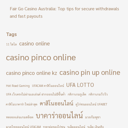
Fair Go Casino Australia: Top tips for secure withdrawals
and fast payouts
Tags
casino online
11 ไฮโล
casino pinco online
casino pin up online
casino pinco online kz
UFA LOTTO
Hot Road Gaming
UFACAM คาสิโนออนไลน์
UFA เว็บตรงไม่ผ่านเอเย่นต์ ฝากถอนไม่มีขั้นต่ำ
กติกาเกมรูเล็ต
กติกาเกมวัววัว
คาสิโนออนไลน์
คาสิโนบาคาร่า ใหม่ล่าสุด
ดูไก่ชนออนไลน์ UFABET
บาคาร่าออนไลน์
ทดลองเล่นเกมสล็อต
มวยกัมพูชา
มวยไทยออนไลน์ UFACAM
ราคาต่อรองไก่ชน
รูเล็ตออนไลน์
รูเล็ต เงินจริง