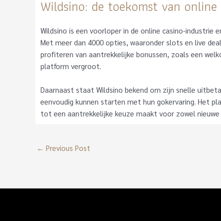
Wildsino: de toekomst van online
Wildsino is een voorloper in de online casino-industrie 
Met meer dan 4000 opties, waaronder slots en live deale
profiteren van aantrekkelijke bonussen, zoals een welk
platform vergroot.
Daarnaast staat Wildsino bekend om zijn snelle uitbet
eenvoudig kunnen starten met hun gokervaring. Het plat
tot een aantrekkelijke keuze maakt voor zowel nieuwe a
←
Previous Post