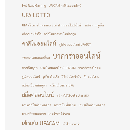
Hot Road Gaming
UFACAM คาสิโนออนไลน์
UFA LOTTO
UFA เว็บตรงไม่ผ่านเอเย่นต์ ฝากถอนไม่มีขั้นต่ำ
กติกาเกมรูเล็ต
กติกาเกมวัววัว
คาสิโนบาคาร่า ใหม่ล่าสุด
คาสิโนออนไลน์
ดูไก่ชนออนไลน์ UFABET
บาคาร่าออนไลน์
ทดลองเล่นเกมสล็อต
มวยกัมพูชา
มวยไทยออนไลน์ UFACAM
ราคาต่อรองไก่ชน
รูเล็ตออนไลน์
รูเล็ต เงินจริง
วิธีเล่นไพ่วัววัว
ศึกมวยไทย
สมัครเว็บพนันยูฟ่า
สมัครเว็บมวย UFA
สล็อตออนไลน์
สล็อตได้เงินจริง เว็บ UFA
เกมคาสิโนถ่ายทอดสด
เกมพนันพื้นบ้าน
เกมรูเล็ตถ่ายทอดสด
เกมสล็อตแตกง่าย
เกมไพ่คาสิโนสด
เข้าเล่น UFACAM
เค้าไพ่บาคาร่า